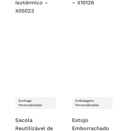
Isotérmico –
– X10126
X05023
Ecobags
Embalagens
Personalizadas
Personalizadas
Sacola
Estojo
Reutilizável de
Emborrachado