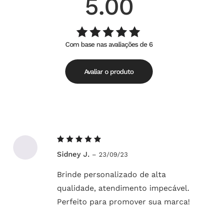
5.00
Com base nas avaliações de 6
Avaliação
de
5.00
5
Avaliar o produto
Avaliação
Sidney J.
–
23/09/23
5
de 5
Brinde personalizado de alta
qualidade, atendimento impecável.
Perfeito para promover sua marca!