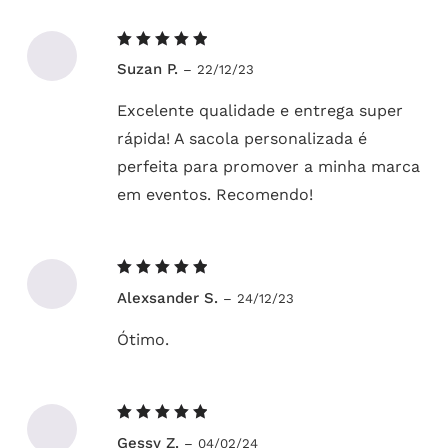
Avaliação
Suzan P.
–
22/12/23
5
de 5
Excelente qualidade e entrega super
rápida! A sacola personalizada é
perfeita para promover a minha marca
em eventos. Recomendo!
Avaliação
Alexsander S.
–
24/12/23
5
de 5
Ótimo.
Avaliação
Gessy Z.
–
04/02/24
5
de 5