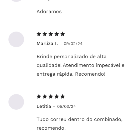
Adoramos
Avaliação
Marliza I.
–
09/02/24
5
de 5
Brinde personalizado de alta
qualidade! Atendimento impecável e
entrega rápida. Recomendo!
Avaliação
Letitia
–
05/03/24
5
de 5
Tudo correu dentro do combinado,
recomendo.