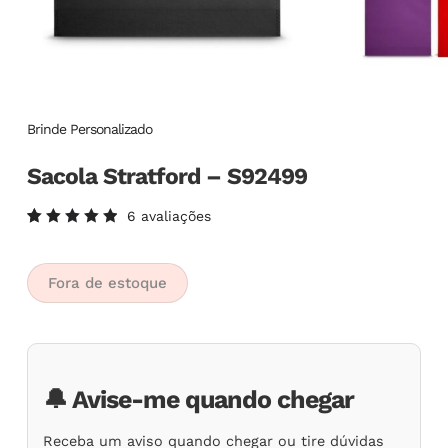
Brinde Personalizado
Sacola Stratford – S92499
6
avaliações
Avaliado
6
como
5.00
de
5, com
Fora de estoque
baseado
em
avaliações
de
clientes
🔔 Avise-me quando chegar
Receba um aviso quando chegar ou tire dúvidas