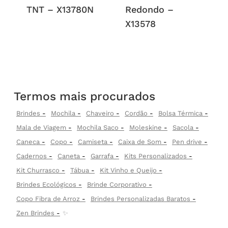
TNT – X13780N
Redondo –
X13578
Termos mais procurados
Brindes
Mochila
Chaveiro
Cordão
Bolsa Térmica
Mala de Viagem
Mochila Saco
Moleskine
Sacola
Caneca
Copo
Camiseta
Caixa de Som
Pen drive
Cadernos
Caneta
Garrafa
Kits Personalizados
Kit Churrasco
Tábua
Kit Vinho e Queijo
Brindes Ecológicos
Brinde Corporativo
Copo Fibra de Arroz
Brindes Personalizadas Baratos
Zen Brindes
✨