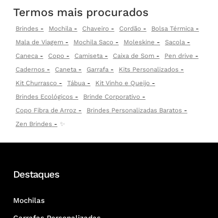
Termos mais procurados
Brindes
Mochila
Chaveiro
Cordão
Bolsa Térmica
Mala de Viagem
Mochila Saco
Moleskine
Sacola
Caneca
Copo
Camiseta
Caixa de Som
Pen drive
Cadernos
Caneta
Garrafa
Kits Personalizados
Kit Churrasco
Tábua
Kit Vinho e Queijo
Brindes Ecológicos
Brinde Corporativo
Copo Fibra de Arroz
Brindes Personalizadas Baratos
Zen Brindes
✨
Destaques
Mochilas