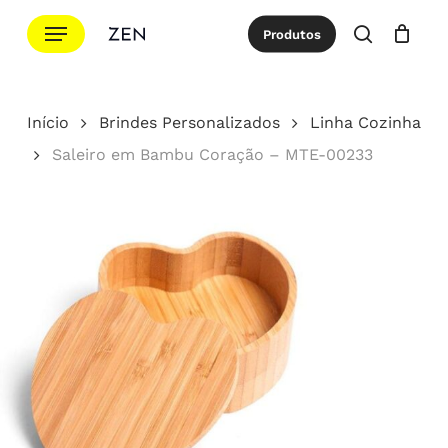
Ir
Menu
Produtos
para
procurar
Cotação
Close
Cart
o
conteúdo
Início
Brindes Personalizados
Linha Cozinha
principal
Saleiro em Bambu Coração – MTE-00233