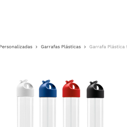
Cotação
Personalizadas
Garrafas Plásticas
Garrafa Plástic
echar.