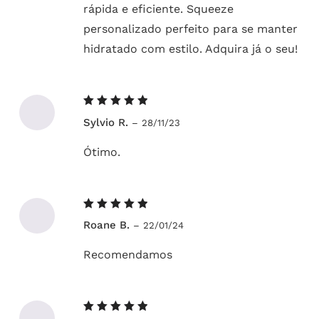
rápida e eficiente. Squeeze
personalizado perfeito para se manter
hidratado com estilo. Adquira já o seu!
Avaliação
Sylvio R.
–
28/11/23
5
de 5
Ótimo.
Avaliação
Roane B.
–
22/01/24
5
de 5
Recomendamos