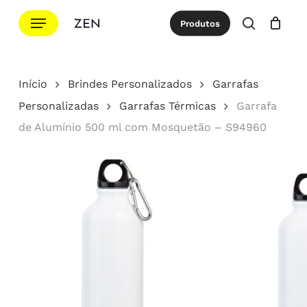
Ir
Menu
Produtos
para
procurar
Cotação
Close
Cart
o
conteúdo
Início
Brindes Personalizados
Garrafas
principal
Personalizadas
Garrafas Térmicas
Garrafa
de Alumínio 500 ml com Mosquetão – S94960