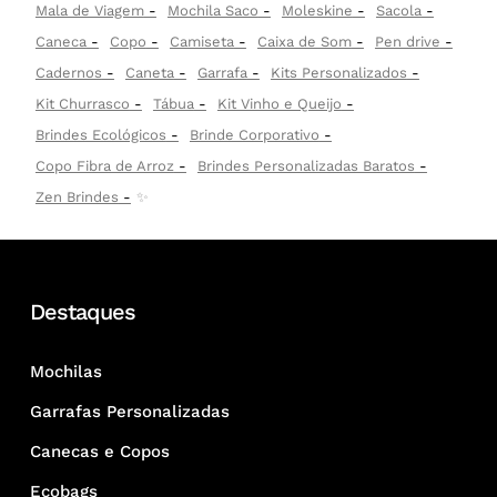
Mala de Viagem
Mochila Saco
Moleskine
Sacola
Caneca
Copo
Camiseta
Caixa de Som
Pen drive
Cadernos
Caneta
Garrafa
Kits Personalizados
Kit Churrasco
Tábua
Kit Vinho e Queijo
Brindes Ecológicos
Brinde Corporativo
Copo Fibra de Arroz
Brindes Personalizadas Baratos
Zen Brindes
✨
Destaques
Mochilas
Garrafas Personalizadas
Canecas e Copos
Ecobags