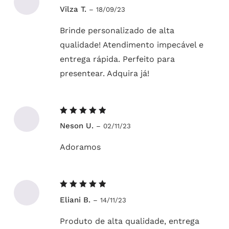
Avaliação
Vilza T.
–
18/09/23
5
de 5
Brinde personalizado de alta
qualidade! Atendimento impecável e
entrega rápida. Perfeito para
presentear. Adquira já!
Avaliação
Neson U.
–
02/11/23
5
de 5
Adoramos
Avaliação
Eliani B.
–
14/11/23
5
de 5
Produto de alta qualidade, entrega