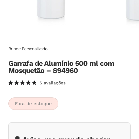
Brinde Personalizado
Garrafa de Alumínio 500 ml com
Mosquetão – S94960
6
avaliações
Avaliado
6
como
5.00
de
5, com
Fora de estoque
baseado
em
avaliações
de
clientes