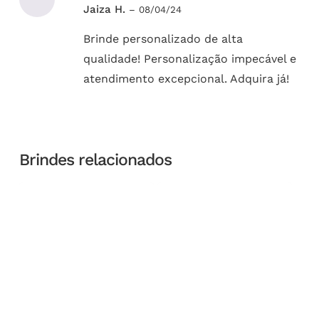
Avaliação
Jaiza H.
–
08/04/24
5
de 5
Brinde personalizado de alta
qualidade! Personalização impecável e
atendimento excepcional. Adquira já!
Brindes relacionados