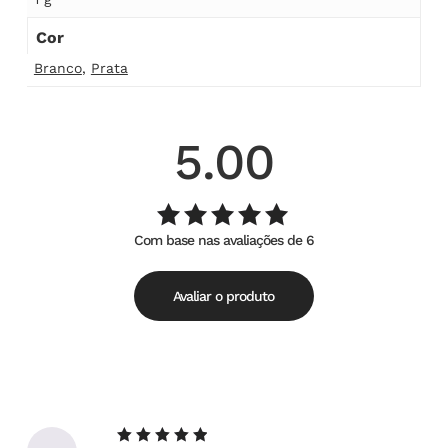
Cor
Branco
,
Prata
5.00
Com base nas avaliações de 6
Avaliação
de
5.00
5
Avaliar o produto