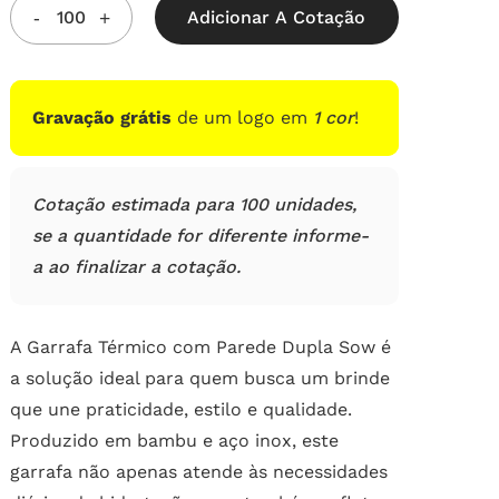
5, com
Adicionar A Cotação
baseado
em
avaliações
de
clientes
Gravação grátis
de um logo em
1 cor
!
Cotação estimada para 100 unidades,
se a quantidade for diferente informe-
a ao finalizar a cotação.
A Garrafa Térmico com Parede Dupla Sow é
a solução ideal para quem busca um brinde
que une praticidade, estilo e qualidade.
Produzido em bambu e aço inox, este
garrafa não apenas atende às necessidades