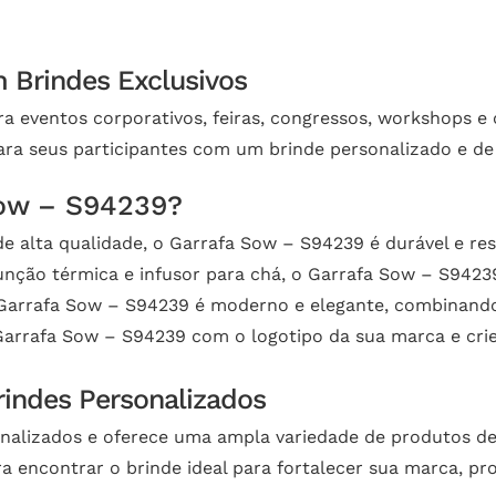
m Brindes Exclusivos
 eventos corporativos, feiras, congressos, workshops e o
ra seus participantes com um brinde personalizado e de 
Sow – S94239?
e alta qualidade, o Garrafa Sow – S94239 é durável e res
ção térmica e infusor para chá, o Garrafa Sow – S94239 
Garrafa Sow – S94239 é moderno e elegante, combinando
Garrafa Sow – S94239 com o logotipo da sua marca e cri
rindes Personalizados
onalizados e oferece uma ampla variedade de produtos de
 encontrar o brinde ideal para fortalecer sua marca, pro