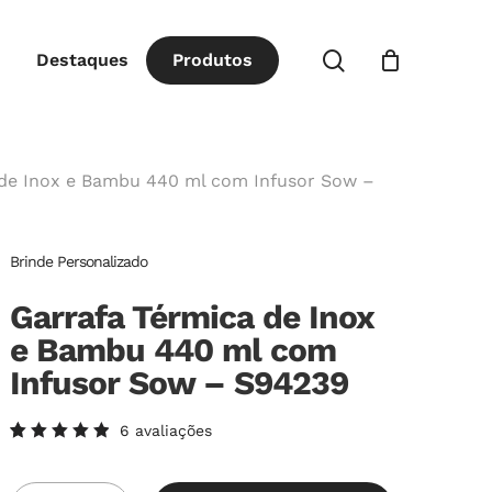
Close
procurar
Destaques
P
r
o
d
u
t
o
s
Cart
 de Inox e Bambu 440 ml com Infusor Sow –
Brinde Personalizado
Garrafa Térmica de Inox
e Bambu 440 ml com
Infusor Sow – S94239
6
avaliações
Avaliado
6
como
5.00
de