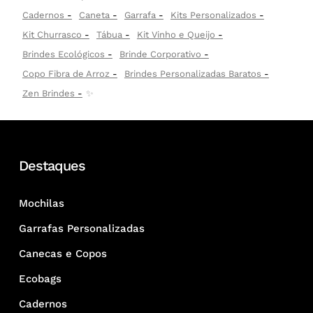
Cadernos
Caneta
Garrafa
Kits Personalizados
Kit Churrasco
Tábua
Kit Vinho e Queijo
Brindes Ecológicos
Brinde Corporativo
Copo Fibra de Arroz
Brindes Personalizadas Baratos
Zen Brindes
✨
Destaques
Mochilas
Garrafas Personalizadas
Canecas e Copos
Ecobags
Cadernos