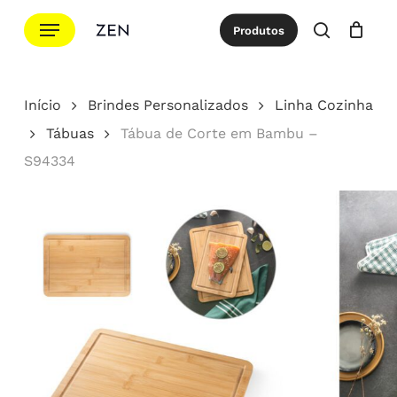
Ir
Menu
Produtos
para
procurar
Cotação
Close
Cart
o
conteúdo
Início
Brindes Personalizados
Linha Cozinha
principal
Tábuas
Tábua de Corte em Bambu –
S94334