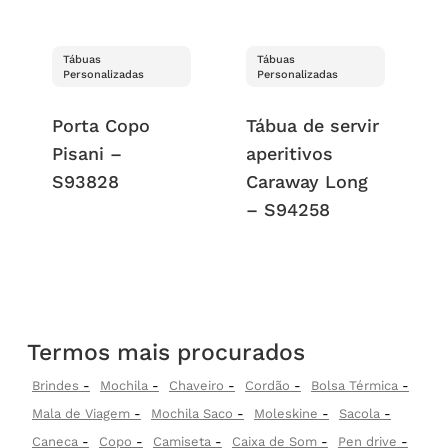
Tábuas
Tábuas
Personalizadas
Personalizadas
Porta Copo
Tábua de servir
Pisani –
aperitivos
S93828
Caraway Long
– S94258
Termos mais procurados
Brindes
Mochila
Chaveiro
Cordão
Bolsa Térmica
Mala de Viagem
Mochila Saco
Moleskine
Sacola
Caneca
Copo
Camiseta
Caixa de Som
Pen drive