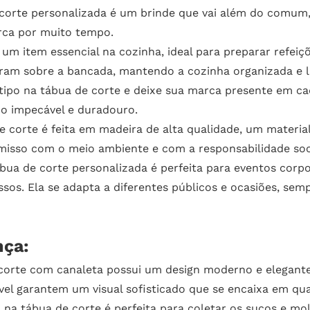
corte personalizada é um brinde que vai além do comum,
rca por muito tempo.
um item essencial na cozinha, ideal para preparar refeiçõ
ram sobre a bancada, mantendo a cozinha organizada e l
ipo na tábua de corte e deixe sua marca presente em cad
do impecável e duradouro.
 corte é feita em madeira de alta qualidade, um material
isso com o meio ambiente e com a responsabilidade soci
bua de corte personalizada é perfeita para eventos corp
sos. Ela se adapta a diferentes públicos e ocasiões, s
nça:
corte com canaleta possui um design moderno e elegante
el garantem um visual sofisticado que se encaixa em qua
 na tábua de corte é perfeita para coletar os sucos e m