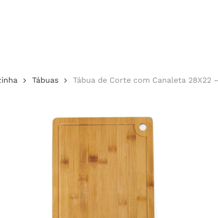
Cotação
zinha
Tábuas
Tábua de Corte com Canaleta 28X22 
echar.