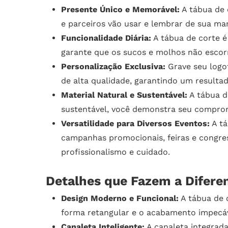
Presente Único e Memorável:
A tábua de 
e parceiros vão usar e lembrar de sua ma
Funcionalidade Diária:
A tábua de corte é 
garante que os sucos e molhos não escor
Personalização Exclusiva:
Grave seu logot
de alta qualidade, garantindo um resulta
Material Natural e Sustentável:
A tábua de
sustentável, você demonstra seu comprom
Versatilidade para Diversos Eventos:
A tá
campanhas promocionais, feiras e congres
profissionalismo e cuidado.
Detalhes que Fazem a Difere
Design Moderno e Funcional:
A tábua de 
forma retangular e o acabamento impecáv
Canaleta Inteligente:
A canaleta integrada