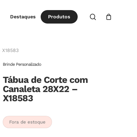
Close
procurar
Destaques
P
r
o
d
u
t
o
s
Cart
– X18583
Brinde Personalizado
Tábua de Corte com
Canaleta 28X22 –
X18583
Fora de estoque