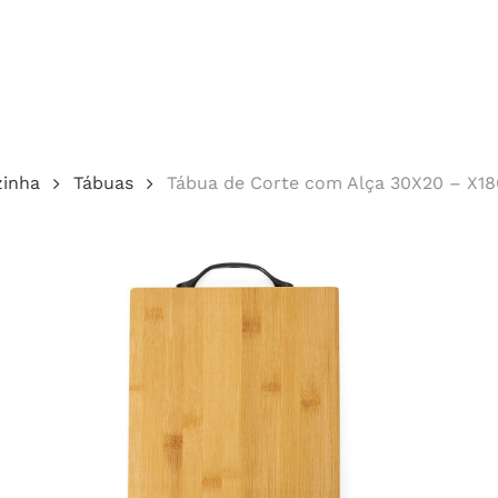
Cotação
zinha
Tábuas
Tábua de Corte com Alça 30X20 – X1
echar.