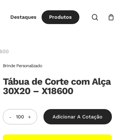
Close
procurar
Destaques
P
r
o
d
u
t
o
s
Cart
8600
Brinde Personalizado
Tábua de Corte com Alça
30X20 – X18600
Adicionar A Cotação