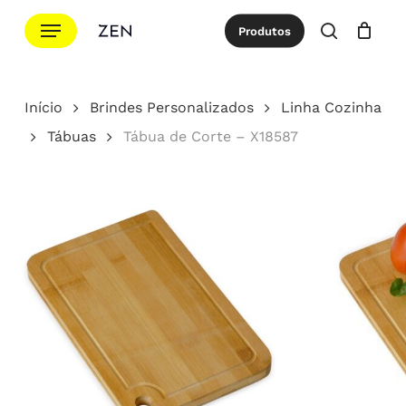
Ir
Menu
Produtos
para
procurar
Cotação
Close
Cart
o
conteúdo
Início
Brindes Personalizados
Linha Cozinha
principal
Tábuas
Tábua de Corte – X18587