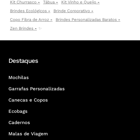
Kit Churrasco
Tábua
Kit Vinho e Queijo
Brindes Ecológicos
Brinde Corporativo
Copo Fibra de Arroz
Brindes Personalizadas Baratos
Zen Brindes
✨
Destaques
Mochilas
Garrafas Personalizadas
Canecas e Copos
Ecobags
Cadernos
Malas de Viagem