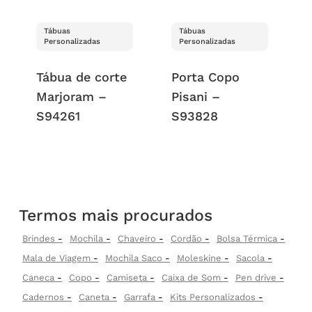
Tábuas
Tábuas
Personalizadas
Personalizadas
Tábua de corte
Porta Copo
Marjoram –
Pisani –
S94261
S93828
Termos mais procurados
Brindes
Mochila
Chaveiro
Cordão
Bolsa Térmica
Mala de Viagem
Mochila Saco
Moleskine
Sacola
Caneca
Copo
Camiseta
Caixa de Som
Pen drive
Cadernos
Caneta
Garrafa
Kits Personalizados