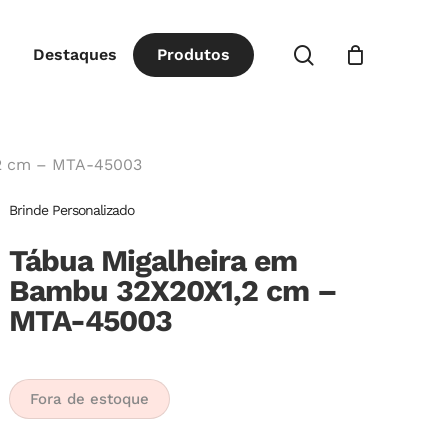
Close
procurar
Destaques
P
r
o
d
u
t
o
s
Cart
,2 cm – MTA-45003
Brinde Personalizado
Tábua Migalheira em
Bambu 32X20X1,2 cm –
MTA-45003
Fora de estoque