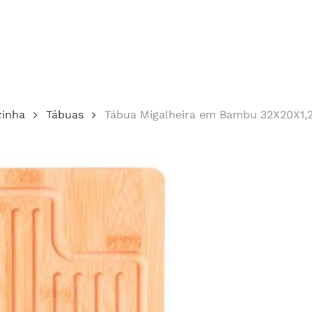
Cotação
zinha
Tábuas
Tábua Migalheira em Bambu 32X20X1
echar.