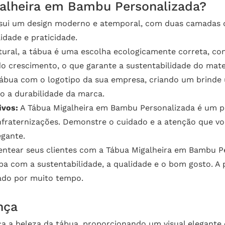
galheira em Bambu Personalizada?
sui um design moderno e atemporal, com duas camadas qu
lidade e praticidade.
ral, a tábua é uma escolha ecologicamente correta, con
 crescimento, o que garante a sustentabilidade do mater
ábua com o logotipo da sua empresa, criando um brinde ú
o a durabilidade da marca.
ivos:
A Tábua Migalheira em Bambu Personalizada é um pre
fraternizações. Demonstre o cuidado e a atenção que voc
egante.
ntear seus clientes com a Tábua Migalheira em Bambu Pe
com a sustentabilidade, a qualidade e o bom gosto. A 
ado por muito tempo.
nça
a a beleza da tábua, proporcionando um visual elegante 