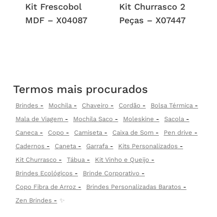
Kit Frescobol
Kit Churrasco 2
MDF – X04087
Peças – X07447
Termos mais procurados
Brindes
Mochila
Chaveiro
Cordão
Bolsa Térmica
Mala de Viagem
Mochila Saco
Moleskine
Sacola
Caneca
Copo
Camiseta
Caixa de Som
Pen drive
Cadernos
Caneta
Garrafa
Kits Personalizados
Kit Churrasco
Tábua
Kit Vinho e Queijo
Brindes Ecológicos
Brinde Corporativo
Copo Fibra de Arroz
Brindes Personalizadas Baratos
Zen Brindes
✨