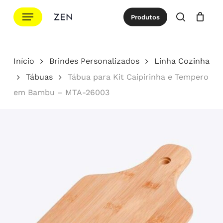
Ir
Menu
Produtos
para
procurar
Cotação
Close
Cart
o
conteúdo
Início
Brindes Personalizados
Linha Cozinha
principal
Tábuas
Tábua para Kit Caipirinha e Tempero
em Bambu – MTA-26003