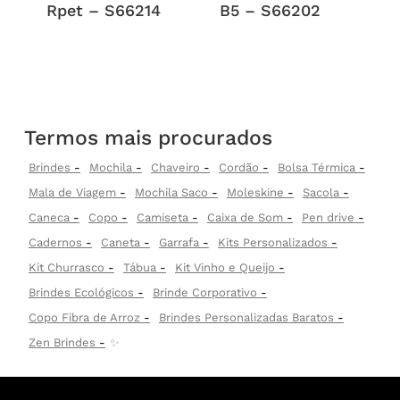
Rpet – S66214
B5 – S66202
Termos mais procurados
Brindes
Mochila
Chaveiro
Cordão
Bolsa Térmica
Mala de Viagem
Mochila Saco
Moleskine
Sacola
Caneca
Copo
Camiseta
Caixa de Som
Pen drive
Cadernos
Caneta
Garrafa
Kits Personalizados
Kit Churrasco
Tábua
Kit Vinho e Queijo
Brindes Ecológicos
Brinde Corporativo
Copo Fibra de Arroz
Brindes Personalizadas Baratos
Zen Brindes
✨