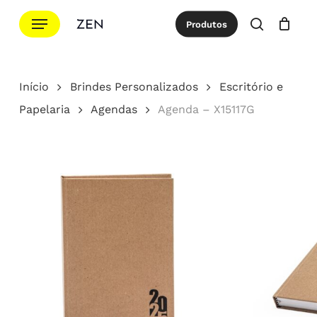
Ir
Menu
Produtos
para
procurar
Cotação
Close
Cart
o
conteúdo
Início
Brindes Personalizados
Escritório e
principal
Papelaria
Agendas
Agenda – X15117G