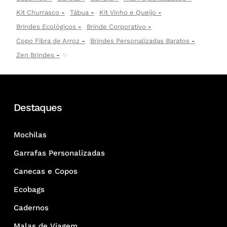
Kit Churrasco
Tábua
Kit Vinho e Queijo
Brindes Ecológicos
Brinde Corporativo
Copo Fibra de Arroz
Brindes Personalizadas Baratos
Zen Brindes
✨
Destaques
Mochilas
Garrafas Personalizadas
Canecas e Copos
Ecobags
Cadernos
Malas de Viagem