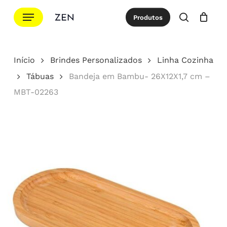
Ir
Menu
Produtos
para
procurar
Cotação
Close
Cart
o
conteúdo
Início
Brindes Personalizados
Linha Cozinha
principal
Tábuas
Bandeja em Bambu- 26X12X1,7 cm –
MBT-02263