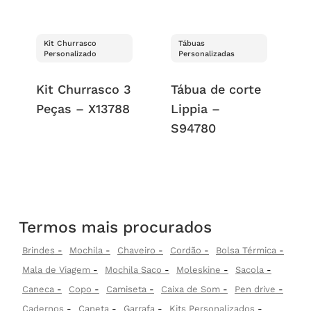
Kit Churrasco
Tábuas
Personalizado
Personalizadas
Kit Churrasco 3
Tábua de corte
Peças – X13788
Lippia –
S94780
Termos mais procurados
Brindes
Mochila
Chaveiro
Cordão
Bolsa Térmica
Mala de Viagem
Mochila Saco
Moleskine
Sacola
Caneca
Copo
Camiseta
Caixa de Som
Pen drive
Cadernos
Caneta
Garrafa
Kits Personalizados