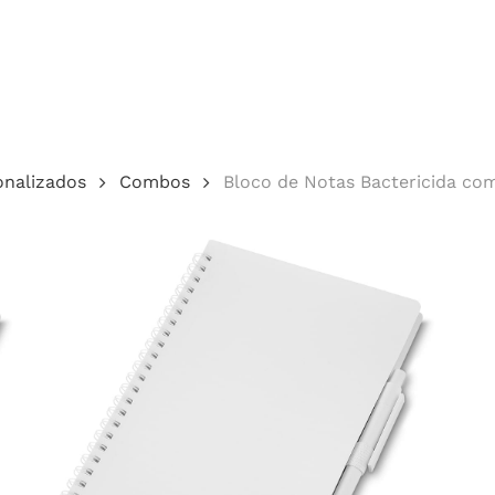
Cotação
onalizados
Combos
Bloco de Notas Bactericida co
echar.