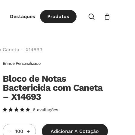
Close
procurar
Destaques
P
r
o
d
u
t
o
s
Cart
m Caneta – X14693
Brinde Personalizado
Bloco de Notas
Bactericida com Caneta
– X14693
6
avaliações
Avaliado
6
como
5.00
de
5, com
Adicionar A Cotação
baseado