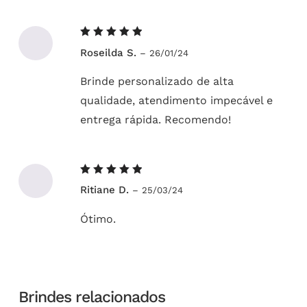
Avaliação
Roseilda S.
–
26/01/24
5
de 5
Brinde personalizado de alta
qualidade, atendimento impecável e
entrega rápida. Recomendo!
Avaliação
Ritiane D.
–
25/03/24
5
de 5
Ótimo.
Brindes relacionados