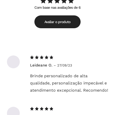
Com base nas avaliações de 6
Avaliação
de
5.00
5
Avaliar o produto
Avaliação
Leideane O.
–
27/09/23
5
de 5
Brinde personalizado de alta
qualidade, personalização impecável e
atendimento excepcional. Recomendo!
Avaliação