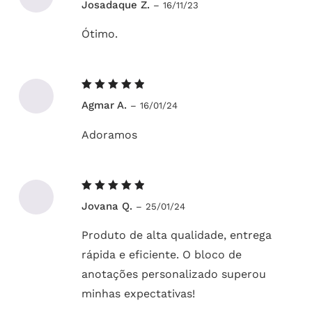
Josadaque Z.
–
16/11/23
5
de 5
Ótimo.
Avaliação
Agmar A.
–
16/01/24
5
de 5
Adoramos
Avaliação
Jovana Q.
–
25/01/24
5
de 5
Produto de alta qualidade, entrega
rápida e eficiente. O bloco de
anotações personalizado superou
minhas expectativas!