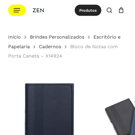
Ir
Menu
Produtos
para
procurar
Cotação
Close
Cart
o
conteúdo
Início
Brindes Personalizados
Escritório e
principal
Papelaria
Cadernos
Bloco de Notas com
Porta Caneta – X14924