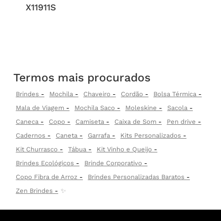
X11911S
Termos mais procurados
Brindes
Mochila
Chaveiro
Cordão
Bolsa Térmica
Mala de Viagem
Mochila Saco
Moleskine
Sacola
Caneca
Copo
Camiseta
Caixa de Som
Pen drive
Cadernos
Caneta
Garrafa
Kits Personalizados
Kit Churrasco
Tábua
Kit Vinho e Queijo
Brindes Ecológicos
Brinde Corporativo
Copo Fibra de Arroz
Brindes Personalizadas Baratos
Zen Brindes
✨