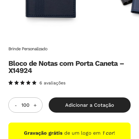
Brinde Personalizado
Bloco de Notas com Porta Caneta –
X14924
6
avaliações
Avaliado
6
como
5.00
de
5, com
Adicionar a Cotação
baseado
em
avaliações
de
clientes
Gravação grátis
de um logo em
1 cor
!