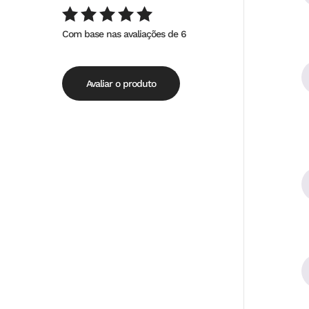
Com base nas avaliações de 6
Avaliação
de
5.00
5
Avaliar o produto