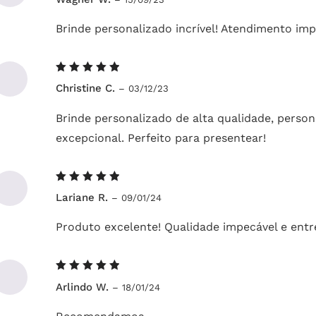
5
de 5
Brinde personalizado incrível! Atendimento im
Avaliação
Christine C.
–
03/12/23
5
de 5
Brinde personalizado de alta qualidade, perso
excepcional. Perfeito para presentear!
Avaliação
Lariane R.
–
09/01/24
5
de 5
Produto excelente! Qualidade impecável e ent
Avaliação
Arlindo W.
–
18/01/24
5
de 5