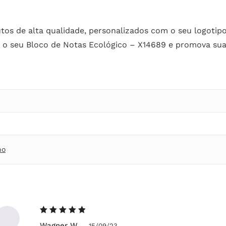
os de alta qualidade, personalizados com o seu logotipo
á o seu Bloco de Notas Ecológico – X14689 e promova su
ho
Avaliação
Wagner W.
–
15/09/23