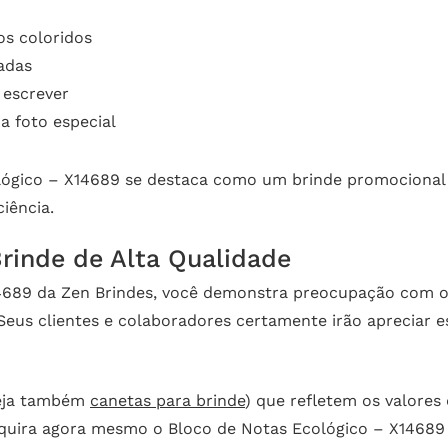
os coloridos
adas
 escrever
a foto especial
lógico – X14689 se destaca como um brinde promocional v
iência.
rinde de Alta Qualidade
14689 da Zen Brindes, você demonstra preocupação com 
 Seus clientes e colaboradores certamente irão apreciar
eja também
canetas para brinde
) que refletem os valore
. Adquira agora mesmo o Bloco de Notas Ecológico – X146