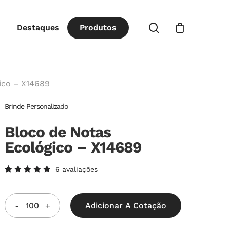
Close
procurar
Destaques
P
r
o
d
u
t
o
s
Cart
ico – X14689
Brinde Personalizado
Bloco de Notas
Ecológico – X14689
6
avaliações
Avaliado
5
como
5.00
de
5, com
Adicionar A Cotação
baseado
em
avaliações