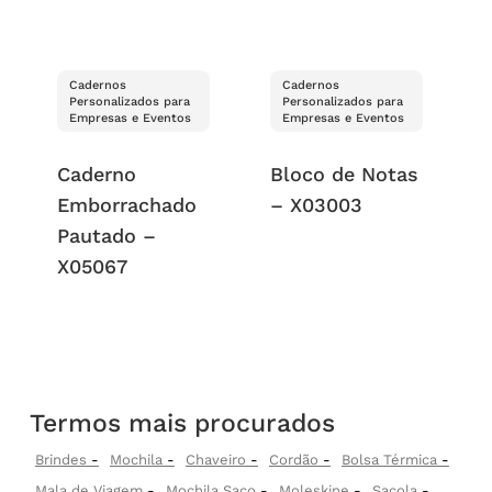
Cadernos
Cadernos
Personalizados para
Personalizados para
Empresas e Eventos
Empresas e Eventos
Caderno
Bloco de Notas
Emborrachado
– X03003
Pautado –
X05067
Termos mais procurados
Brindes
Mochila
Chaveiro
Cordão
Bolsa Térmica
Mala de Viagem
Mochila Saco
Moleskine
Sacola