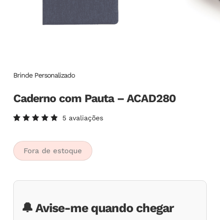
Brinde Personalizado
Caderno com Pauta – ACAD280
5
avaliações
Avaliado
5
como
5.00
de
5, com
Fora de estoque
baseado
em
avaliações
de
clientes
🔔 Avise-me quando chegar