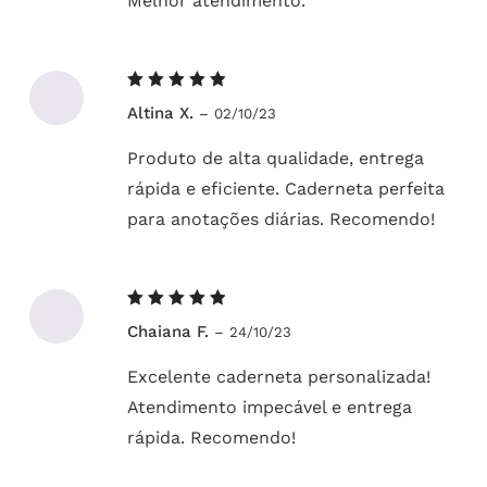
Melhor atendimento.
Avaliação
Altina X.
–
02/10/23
5
de 5
Produto de alta qualidade, entrega
rápida e eficiente. Caderneta perfeita
para anotações diárias. Recomendo!
Avaliação
Chaiana F.
–
24/10/23
5
de 5
Excelente caderneta personalizada!
Atendimento impecável e entrega
rápida. Recomendo!