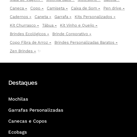
Caneca
Copo
Camiseta
Caixa de Som
Pen drive
Cadernos
Caneta
Garrafa
Kits Personalizados
Kit Churrasco
Tábua
Kit Vinho e Queijo
Brindes Ecológicos
Brinde Corporativo
Copo Fibra de Arroz
Brindes Personalizadas Baratos
Zen Brindes
✨
Destaques
Mochilas
Garrafas Personalizadas
Canecas e Copos
Ecobags