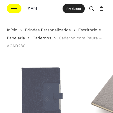
Ir
Menu
Produtos
para
procurar
Cotação
Close
Cart
o
conteúdo
Início
Brindes Personalizados
Escritório e
principal
Papelaria
Cadernos
Caderno com Pauta –
ACAD280