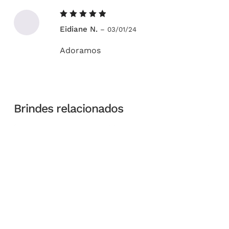
Avaliação
Eidiane N.
–
03/01/24
5
de 5
Adoramos
Brindes relacionados