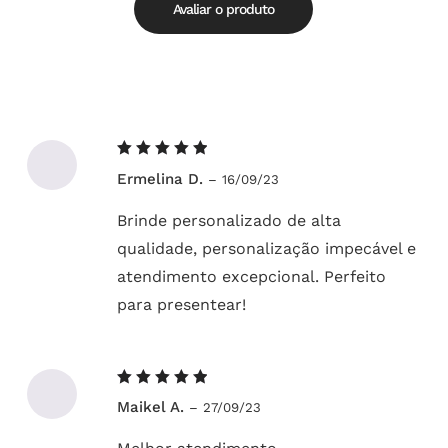
5
Avaliar o produto
Avaliação
Ermelina D.
–
16/09/23
5
de 5
Brinde personalizado de alta
qualidade, personalização impecável e
atendimento excepcional. Perfeito
para presentear!
Avaliação
Maikel A.
–
27/09/23
5
de 5