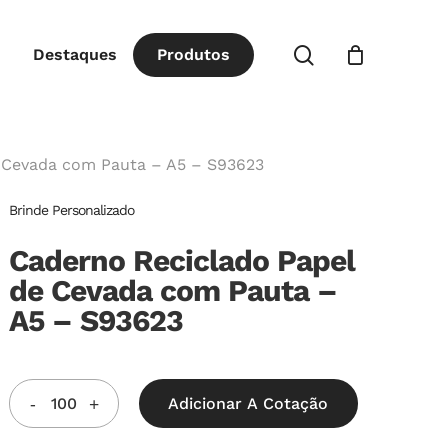
Close
procurar
Destaques
P
r
o
d
u
t
o
s
Cart
 Cevada com Pauta – A5 – S93623
Brinde Personalizado
Caderno Reciclado Papel
de Cevada com Pauta –
A5 – S93623
Adicionar A Cotação