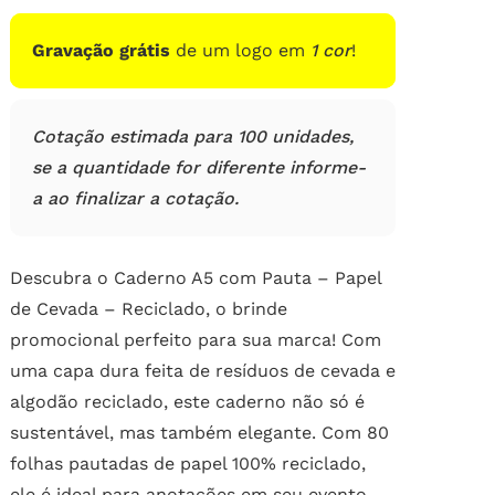
Gravação grátis
de um logo em
1 cor
!
Cotação estimada para 100 unidades,
se a quantidade for diferente informe-
a ao finalizar a cotação.
Descubra o Caderno A5 com Pauta – Papel
de Cevada – Reciclado, o brinde
promocional perfeito para sua marca! Com
uma capa dura feita de resíduos de cevada e
algodão reciclado, este caderno não só é
sustentável, mas também elegante. Com 80
folhas pautadas de papel 100% reciclado,
ele é ideal para anotações em seu evento