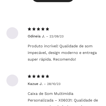
Avaliação
Odineia J.
–
22/09/23
5
de 5
Produto incrível! Qualidade de som
impecável, design moderno e entrega
super rápida. Recomendo!
Avaliação
Kazue J.
–
28/10/23
5
de 5
Caixa de Som Multimídia
Personalizada – X06031: Qualidade de