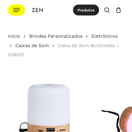
Ir
Menu
Produtos
para
procurar
Cotação
Close
Cart
o
conteúdo
Início
Brindes Personalizados
Eletrônicos
principal
Caixas de Som
Caixa de Som Multimídia –
X06031