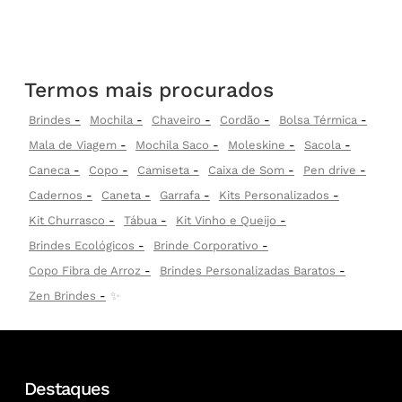
Termos mais procurados
Brindes
Mochila
Chaveiro
Cordão
Bolsa Térmica
Mala de Viagem
Mochila Saco
Moleskine
Sacola
Caneca
Copo
Camiseta
Caixa de Som
Pen drive
Cadernos
Caneta
Garrafa
Kits Personalizados
Kit Churrasco
Tábua
Kit Vinho e Queijo
Brindes Ecológicos
Brinde Corporativo
Copo Fibra de Arroz
Brindes Personalizadas Baratos
Zen Brindes
✨
Destaques