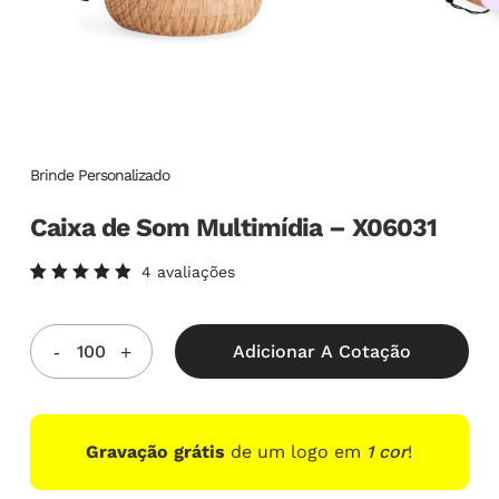
Brinde Personalizado
Caixa de Som Multimídia – X06031
4
avaliações
Avaliado
4
como
5.00
de
5, com
Adicionar A Cotação
baseado
em
avaliações
de
clientes
Gravação grátis
de um logo em
1 cor
!