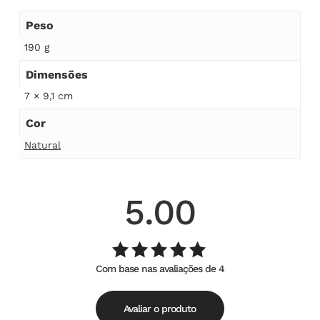
Peso
190 g
Dimensões
7 × 9,1 cm
Cor
Natural
5.00
Com base nas avaliações de 4
Avaliação
de
5.00
5
Avaliar o produto