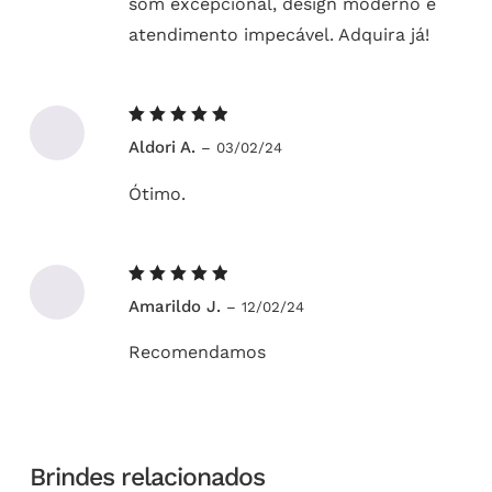
som excepcional, design moderno e
atendimento impecável. Adquira já!
Avaliação
Aldori A.
–
03/02/24
5
de 5
Ótimo.
Avaliação
Amarildo J.
–
12/02/24
5
de 5
Recomendamos
Brindes relacionados