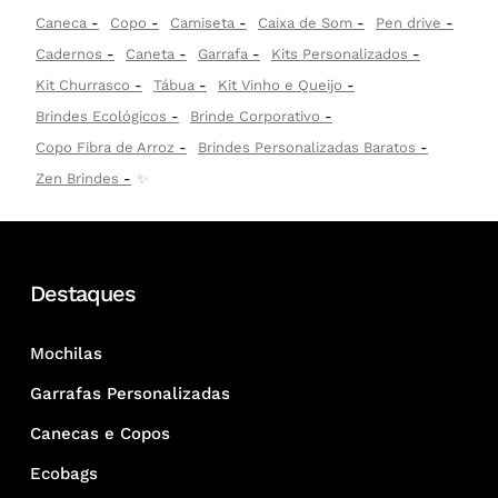
Caneca
Copo
Camiseta
Caixa de Som
Pen drive
Cadernos
Caneta
Garrafa
Kits Personalizados
Kit Churrasco
Tábua
Kit Vinho e Queijo
Brindes Ecológicos
Brinde Corporativo
Copo Fibra de Arroz
Brindes Personalizadas Baratos
Zen Brindes
✨
Destaques
Mochilas
Garrafas Personalizadas
Canecas e Copos
Ecobags