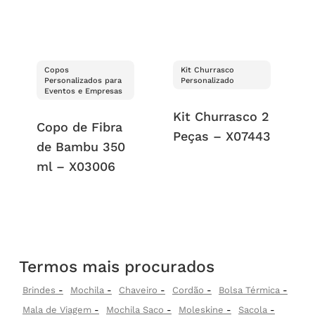
Copos
Kit Churrasco
Personalizados para
Personalizado
Eventos e Empresas
Kit Churrasco 2
Copo de Fibra
Peças – X07443
de Bambu 350
ml – X03006
Termos mais procurados
Brindes
Mochila
Chaveiro
Cordão
Bolsa Térmica
Mala de Viagem
Mochila Saco
Moleskine
Sacola