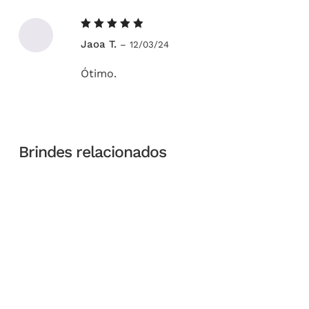
Avaliação
Jaoa T.
–
12/03/24
5
de 5
Ótimo.
Brindes relacionados