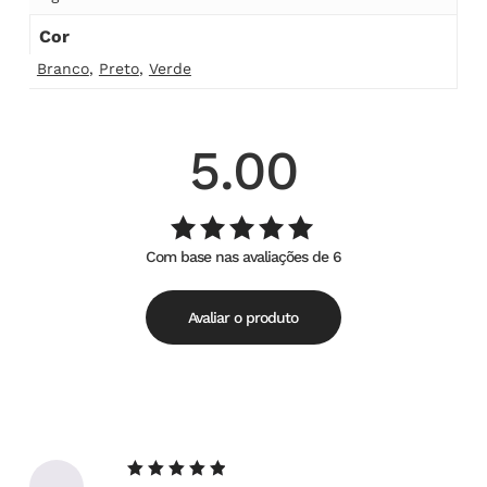
Cor
Branco
,
Preto
,
Verde
5.00
Com base nas avaliações de 6
Avaliação
de
5.00
5
Avaliar o produto