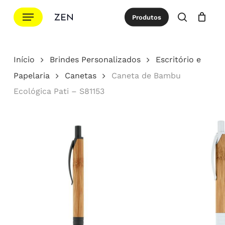
Ir
Menu
Produtos
para
procurar
Cotação
Close
Cart
o
conteúdo
Início
Brindes Personalizados
Escritório e
principal
Papelaria
Canetas
Caneta de Bambu
Ecológica Pati – S81153