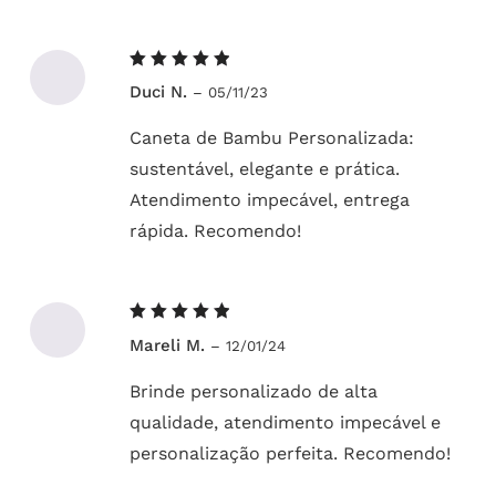
Avaliação
Duci N.
–
05/11/23
5
de 5
Caneta de Bambu Personalizada:
sustentável, elegante e prática.
Atendimento impecável, entrega
rápida. Recomendo!
Avaliação
Mareli M.
–
12/01/24
5
de 5
Brinde personalizado de alta
qualidade, atendimento impecável e
personalização perfeita. Recomendo!