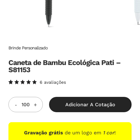
Brinde Personalizado
Caneta de Bambu Ecológica Pati –
S81153
6
avaliações
Avaliado
6
como
5.00
de
5, com
Adicionar A Cotação
baseado
em
avaliações
de
clientes
Gravação grátis
de um logo em
1 cor
!