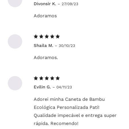
Avaliação
Divonsir K.
–
27/09/23
5
de 5
Adoramos
Avaliação
Shaila M.
–
30/10/23
5
de 5
Adoramos.
Avaliação
Evilin G.
–
04/11/23
5
de 5
Adorei minha Caneta de Bambu
Ecológica Personalizada Pati!
Qualidade impecável e entrega super
rápida. Recomendo!