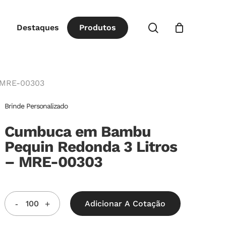
Close
procurar
Destaques
P
r
o
d
u
t
o
s
Cart
 MRE-00303
Brinde Personalizado
Cumbuca em Bambu
Pequin Redonda 3 Litros
– MRE-00303
Adicionar A Cotação