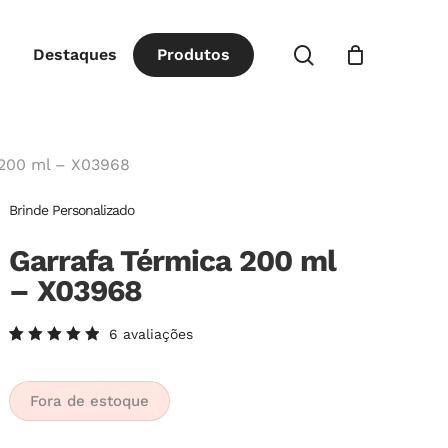
Close
procurar
Destaques
P
r
o
d
u
t
o
s
Cart
 200 ml – X03968
Brinde Personalizado
Garrafa Térmica 200 ml
– X03968
6
avaliações
Avaliado
6
como
5.00
de
5, com
Fora de estoque
baseado
em
avaliações