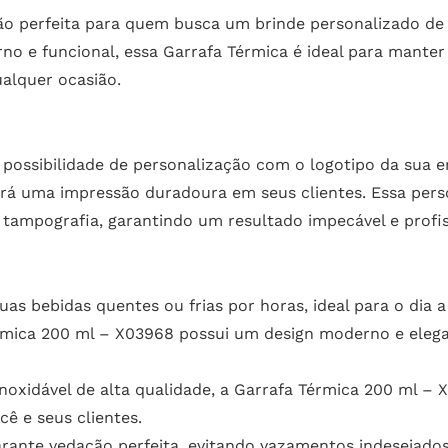
o perfeita para quem busca um brinde personalizado de a
o e funcional, essa Garrafa Térmica é ideal para manter
alquer ocasião.
 possibilidade de personalização com o logotipo da sua 
ará uma impressão duradoura em seus clientes. Essa perso
u tampografia, garantindo um resultado impecável e profis
s bebidas quentes ou frias por horas, ideal para o dia a 
mica 200 ml – X03968 possui um design moderno e elegan
noxidável de alta qualidade, a Garrafa Térmica 200 ml – X0
ê e seus clientes.
rante vedação perfeita, evitando vazamentos indesejado