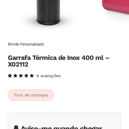
Brinde Personalizado
Garrafa Térmica de Inox 400 ml –
X02112
6
avaliações
Avaliado
6
como
5.00
de
5, com
Fora de estoque
baseado
em
avaliações
de
clientes
🔔 Avise-me quando chegar