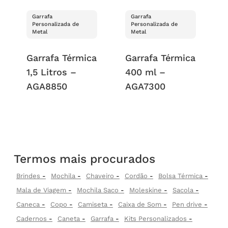
Garrafa
Garrafa
Personalizada de
Personalizada de
Metal
Metal
Garrafa Térmica
Garrafa Térmica
1,5 Litros –
400 ml –
AGA8850
AGA7300
Termos mais procurados
Brindes
Mochila
Chaveiro
Cordão
Bolsa Térmica
Mala de Viagem
Mochila Saco
Moleskine
Sacola
Caneca
Copo
Camiseta
Caixa de Som
Pen drive
Cadernos
Caneta
Garrafa
Kits Personalizados