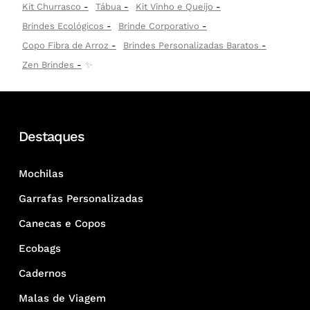
Kit Churrasco
Tábua
Kit Vinho e Queijo
Brindes Ecológicos
Brinde Corporativo
Copo Fibra de Arroz
Brindes Personalizadas Baratos
Zen Brindes
✨
Destaques
Mochilas
Garrafas Personalizadas
Canecas e Copos
Ecobags
Cadernos
Malas de Viagem