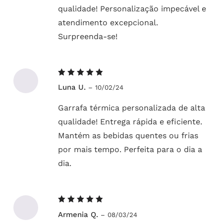
qualidade! Personalização impecável e
atendimento excepcional.
Surpreenda-se!
Avaliação
Luna U.
–
10/02/24
5
de 5
Garrafa térmica personalizada de alta
qualidade! Entrega rápida e eficiente.
Mantém as bebidas quentes ou frias
por mais tempo. Perfeita para o dia a
dia.
Avaliação
Armenia Q.
–
08/03/24
5
de 5