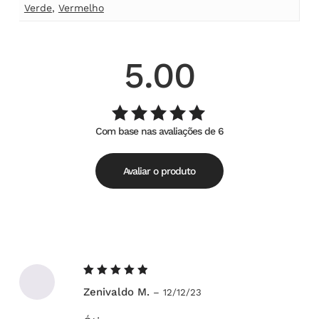
Verde
,
Vermelho
5.00
Com base nas avaliações de 6
Avaliação
de
5.00
5
Avaliar o produto
Avaliação
Zenivaldo M.
–
12/12/23
5
de 5