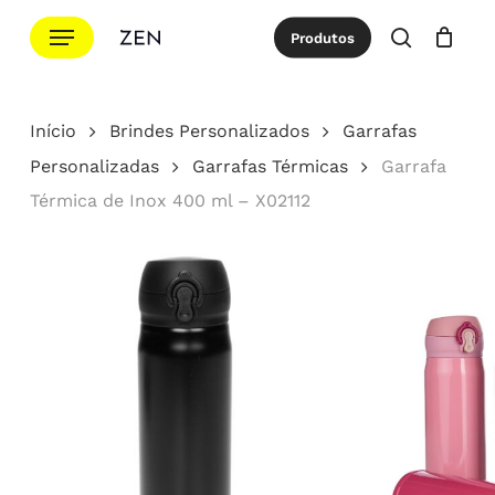
Ir
Menu
Produtos
para
procurar
Cotação
Close
Cart
o
conteúdo
Início
Brindes Personalizados
Garrafas
principal
Personalizadas
Garrafas Térmicas
Garrafa
Térmica de Inox 400 ml – X02112