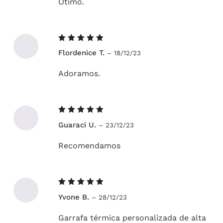
Ótimo.
Avaliação
Flordenice T.
–
18/12/23
5
de 5
Adoramos.
Avaliação
Guaraci U.
–
23/12/23
5
de 5
Recomendamos
Avaliação
Yvone B.
–
28/12/23
5
de 5
Garrafa térmica personalizada de alta