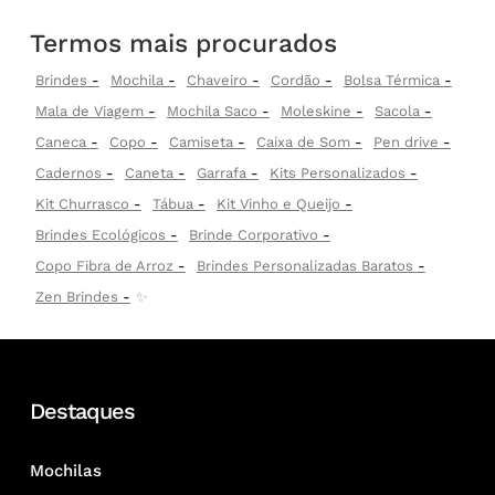
Termos mais procurados
Brindes
Mochila
Chaveiro
Cordão
Bolsa Térmica
Mala de Viagem
Mochila Saco
Moleskine
Sacola
Caneca
Copo
Camiseta
Caixa de Som
Pen drive
Cadernos
Caneta
Garrafa
Kits Personalizados
Kit Churrasco
Tábua
Kit Vinho e Queijo
Brindes Ecológicos
Brinde Corporativo
Copo Fibra de Arroz
Brindes Personalizadas Baratos
Zen Brindes
✨
Destaques
Mochilas