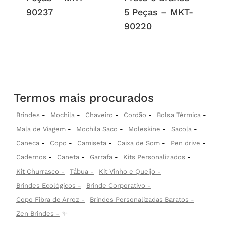
90237
5 Peças – MKT-
90220
Termos mais procurados
Brindes
Mochila
Chaveiro
Cordão
Bolsa Térmica
Mala de Viagem
Mochila Saco
Moleskine
Sacola
Caneca
Copo
Camiseta
Caixa de Som
Pen drive
Cadernos
Caneta
Garrafa
Kits Personalizados
Kit Churrasco
Tábua
Kit Vinho e Queijo
Brindes Ecológicos
Brinde Corporativo
Copo Fibra de Arroz
Brindes Personalizadas Baratos
Zen Brindes
✨