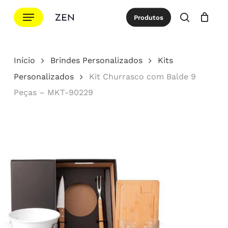
Ir
Menu
Produtos
para
procurar
Cotação
Close
Cart
o
conteúdo
Início
Brindes Personalizados
Kits
principal
Personalizados
Kit Churrasco com Balde 9
Peças – MKT-90229