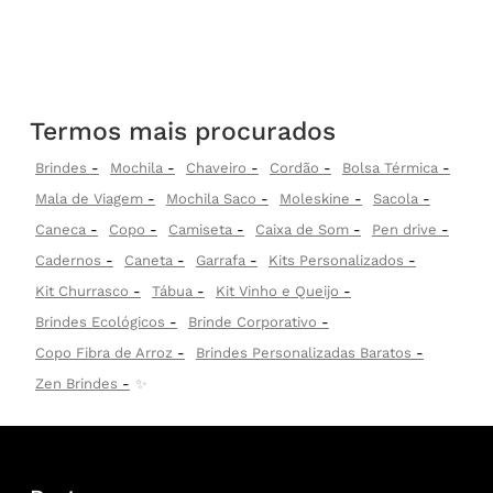
Termos mais procurados
Brindes
Mochila
Chaveiro
Cordão
Bolsa Térmica
Mala de Viagem
Mochila Saco
Moleskine
Sacola
Caneca
Copo
Camiseta
Caixa de Som
Pen drive
Cadernos
Caneta
Garrafa
Kits Personalizados
Kit Churrasco
Tábua
Kit Vinho e Queijo
Brindes Ecológicos
Brinde Corporativo
Copo Fibra de Arroz
Brindes Personalizadas Baratos
Zen Brindes
✨