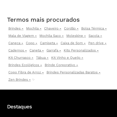
Termos mais procurados
Brindes
Mochila
Chaveiro
Cordão
Bolsa Térmica
Mala de Viagem
Mochila Saco
Moleskine
Sacola
Caneca
Copo
Camiseta
Caixa de Som
Pen drive
Cadernos
Caneta
Garrafa
Kits Personalizados
Kit Churrasco
Tábua
Kit Vinho e Queijo
Brindes Ecológicos
Brinde Corporativo
Copo Fibra de Arroz
Brindes Personalizadas Baratos
Zen Brindes
✨
Destaques