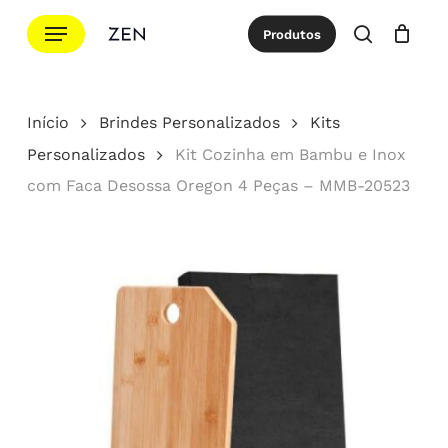
Ir
Menu
Produtos
para
procurar
Cotação
Close
Cart
o
conteúdo
Início
Brindes Personalizados
Kits
principal
Personalizados
Kit Cozinha em Bambu e Inox
com Faca Desossa Oregon 4 Peças – MMB-20523