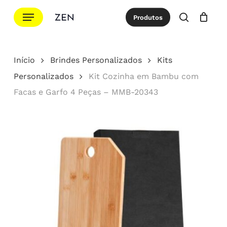
Ir
Menu
Produtos
para
procurar
Cotação
Close
Cart
o
conteúdo
Início
Brindes Personalizados
Kits
principal
Personalizados
Kit Cozinha em Bambu com
Facas e Garfo 4 Peças – MMB-20343