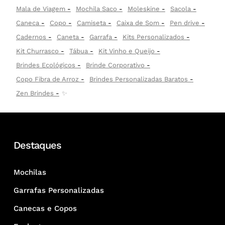
Mala de Viagem
Mochila Saco
Moleskine
Sacola
Caneca
Copo
Camiseta
Caixa de Som
Pen drive
Cadernos
Caneta
Garrafa
Kits Personalizados
Kit Churrasco
Tábua
Kit Vinho e Queijo
Brindes Ecológicos
Brinde Corporativo
Copo Fibra de Arroz
Brindes Personalizadas Baratos
Zen Brindes
✨
Destaques
Mochilas
Garrafas Personalizadas
Canecas e Copos