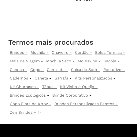
Termos mais procurados
Brindes
Mochila
Chaveiro
Cordão
Bolsa Térmica
Mala de Viagem
Mochila Saco
Moleskine
Sacola
Caneca
Copo
Camiseta
Caixa de Som
Pen drive
Cadernos
Caneta
Garrafa
Kits Personalizados
Kit Churrasco
Tábua
Kit Vinho e Queijo
Brindes Ecológicos
Brinde Corporativo
Copo Fibra de Arroz
Brindes Personalizadas Baratos
Zen Brindes
✨