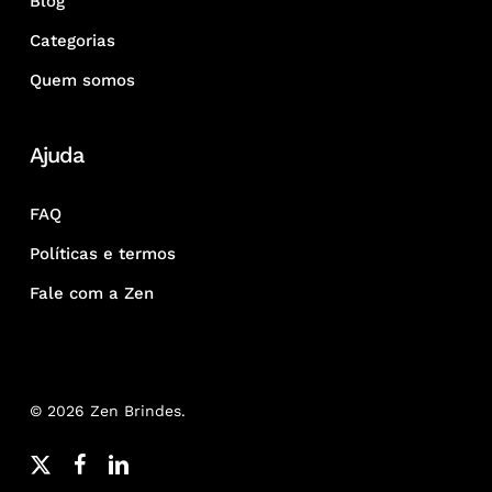
Blog
Categorias
Quem somos
Ajuda
FAQ
Políticas e termos
Fale com a Zen
© 2026 Zen Brindes.
x-
facebook
linkedin
youtube
google-
instagram
whatsapp
phone
email
twitter
plus