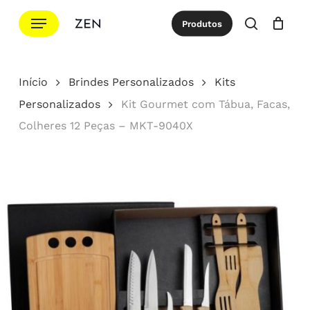
Ir
Menu
Produtos
para
procurar
Cotação
Close
Cart
o
conteúdo
Início
Brindes Personalizados
Kits
principal
Personalizados
Kit Gourmet com Tábua, Facas,
Colheres 12 Peças – MKT-9040X