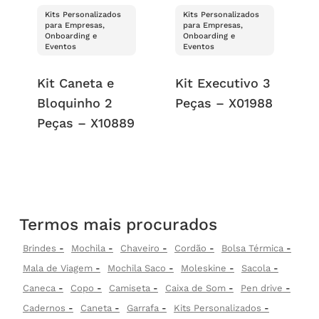
Kits Personalizados
Kits Personalizados
para Empresas,
para Empresas,
Onboarding e
Onboarding e
Eventos
Eventos
Kit Caneta e
Kit Executivo 3
Bloquinho 2
Peças – X01988
Peças – X10889
Termos mais procurados
Brindes
Mochila
Chaveiro
Cordão
Bolsa Térmica
Mala de Viagem
Mochila Saco
Moleskine
Sacola
Caneca
Copo
Camiseta
Caixa de Som
Pen drive
Cadernos
Caneta
Garrafa
Kits Personalizados