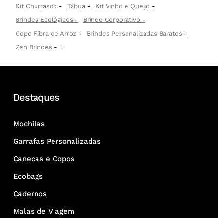
Kit Churrasco
Tábua
Kit Vinho e Queijo
Brindes Ecológicos
Brinde Corporativo
Copo Fibra de Arroz
Brindes Personalizadas Baratos
Zen Brindes
✨
Destaques
Mochilas
Garrafas Personalizadas
Canecas e Copos
Ecobags
Cadernos
Malas de Viagem