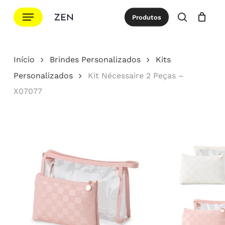
Ir
Menu
Produtos
para
procurar
Cotação
Close
Cart
o
conteúdo
Início
Brindes Personalizados
Kits
principal
Personalizados
Kit Nécessaire 2 Peças –
X07077