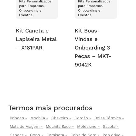
Kits Personalizados
Kits Personalizados
para Empresas,
para Empresas,
Onboarding e
Onboarding e
Eventos
Eventos
Kit Caneta e
Kit Boas-
Lapiseira Metal
Vindas e
– X181PAR
Onboarding 3
Peças – MKT-
9042K
Termos mais procurados
Brindes
Mochila
Chaveiro
Cordão
Bolsa Térmica
Mala de Viagem
Mochila Saco
Moleskine
Sacola
Caneca
Copo
Camiseta
Caixa de Som
Pen drive