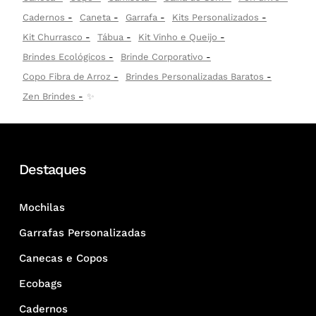
Cadernos
Caneta
Garrafa
Kits Personalizados
Kit Churrasco
Tábua
Kit Vinho e Queijo
Brindes Ecológicos
Brinde Corporativo
Copo Fibra de Arroz
Brindes Personalizadas Baratos
Zen Brindes
✨
Destaques
Mochilas
Garrafas Personalizadas
Canecas e Copos
Ecobags
Cadernos