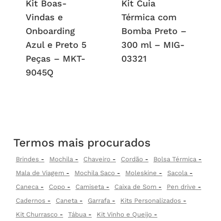
Kit Boas-
Kit Cuia
Vindas e
Térmica com
Onboarding
Bomba Preto –
Azul e Preto 5
300 ml – MIG-
Peças – MKT-
03321
9045Q
Termos mais procurados
Brindes
Mochila
Chaveiro
Cordão
Bolsa Térmica
Mala de Viagem
Mochila Saco
Moleskine
Sacola
Caneca
Copo
Camiseta
Caixa de Som
Pen drive
Cadernos
Caneta
Garrafa
Kits Personalizados
Kit Churrasco
Tábua
Kit Vinho e Queijo