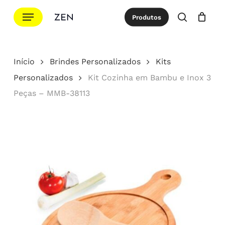
Ir
Menu
Produtos
para
procurar
Cotação
Close
Cart
o
conteúdo
Início
Brindes Personalizados
Kits
principal
Personalizados
Kit Cozinha em Bambu e Inox 3
Peças – MMB-38113