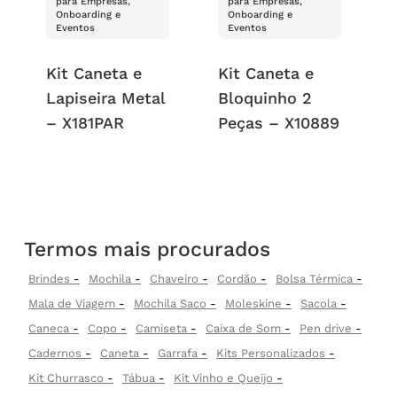
para Empresas,
para Empresas,
Onboarding e
Onboarding e
Eventos
Eventos
Kit Caneta e
Kit Caneta e
Lapiseira Metal
Bloquinho 2
– X181PAR
Peças – X10889
Termos mais procurados
Brindes
Mochila
Chaveiro
Cordão
Bolsa Térmica
Mala de Viagem
Mochila Saco
Moleskine
Sacola
Caneca
Copo
Camiseta
Caixa de Som
Pen drive
Cadernos
Caneta
Garrafa
Kits Personalizados
Kit Churrasco
Tábua
Kit Vinho e Queijo