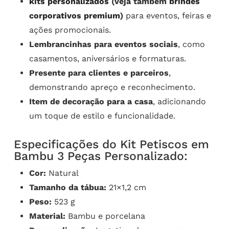
kits personalizados
(veja também
brindes
corporativos premium
)
para eventos, feiras e
ações promocionais.
Lembrancinhas para eventos sociais
, como
casamentos, aniversários e formaturas.
Presente para clientes e parceiros
,
demonstrando apreço e reconhecimento.
Item de decoração para a casa
, adicionando
um toque de estilo e funcionalidade.
Especificações do Kit Petiscos em
Bambu 3 Peças Personalizado:
Cor:
Natural
Tamanho da tábua:
21×1,2 cm
Peso:
523 g
Material:
Bambu e porcelana