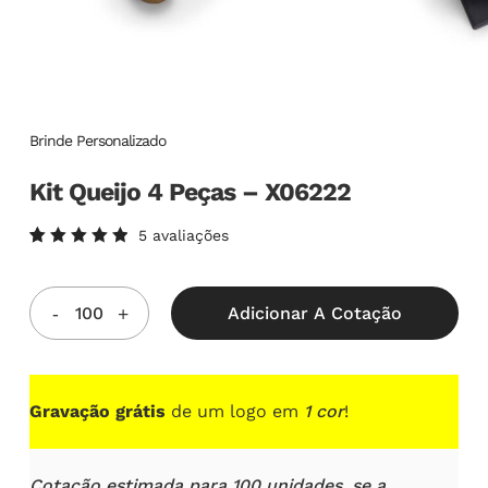
Brinde Personalizado
Kit Queijo 4 Peças – X06222
5
avaliações
Avaliado
5
como
5.00
de
5, com
Adicionar A Cotação
baseado
em
avaliações
de
clientes
Gravação grátis
de um logo em
1 cor
!
Cotação estimada para 100 unidades, se a