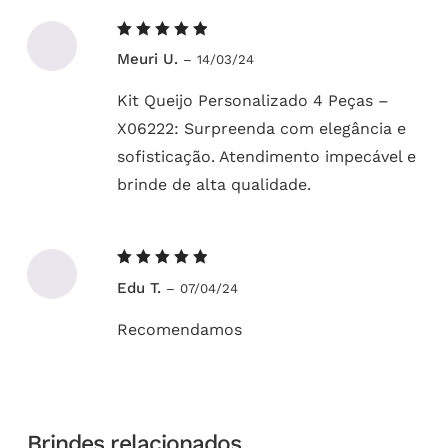
Avaliação
Meuri U.
–
14/03/24
5
de 5
Kit Queijo Personalizado 4 Peças –
X06222: Surpreenda com elegância e
sofisticação. Atendimento impecável e
brinde de alta qualidade.
Avaliação
Edu T.
–
07/04/24
5
de 5
Recomendamos
Brindes relacionados