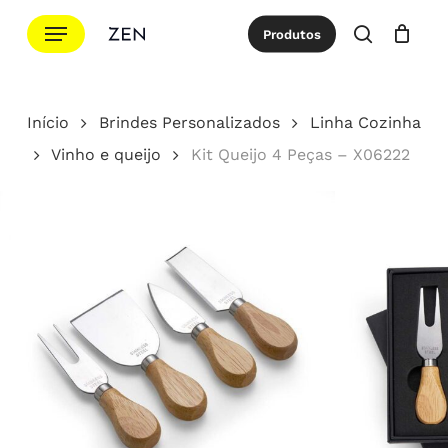
Ir
Menu
Produtos
para
procurar
Cotação
Close
Cart
o
conteúdo
Início
Brindes Personalizados
Linha Cozinha
principal
Vinho e queijo
Kit Queijo 4 Peças – X06222