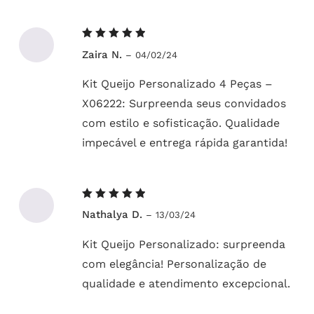
Avaliação
Zaira N.
–
04/02/24
5
de 5
Kit Queijo Personalizado 4 Peças –
X06222: Surpreenda seus convidados
com estilo e sofisticação. Qualidade
impecável e entrega rápida garantida!
Avaliação
Nathalya D.
–
13/03/24
5
de 5
Kit Queijo Personalizado: surpreenda
com elegância! Personalização de
qualidade e atendimento excepcional.