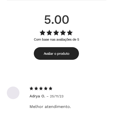
5.00
Com base nas avaliações de 5
Avaliação
de
5.00
5
Avaliar o produto
Avaliação
Adrya O.
–
25/11/23
5
de 5
Melhor atendimento.