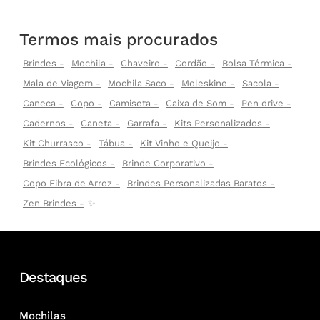
Termos mais procurados
Brindes
Mochila
Chaveiro
Cordão
Bolsa Térmica
Mala de Viagem
Mochila Saco
Moleskine
Sacola
Caneca
Copo
Camiseta
Caixa de Som
Pen drive
Cadernos
Caneta
Garrafa
Kits Personalizados
Kit Churrasco
Tábua
Kit Vinho e Queijo
Brindes Ecológicos
Brinde Corporativo
Copo Fibra de Arroz
Brindes Personalizadas Baratos
Zen Brindes
✨
Destaques
Mochilas