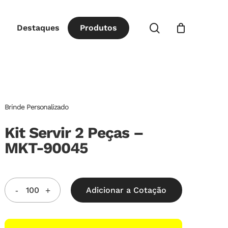
Close
procurar
Destaques
P
r
o
d
u
t
o
s
Cart
Brinde Personalizado
Kit Servir 2 Peças –
MKT-90045
Adicionar a Cotação