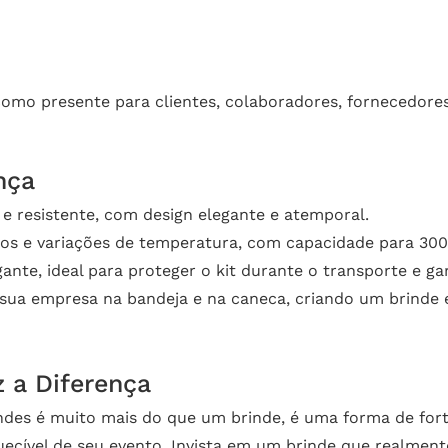
como presente para clientes, colaboradores, fornecedore
nça
e e resistente, com design elegante e atemporal.
os e variações de temperatura, com capacidade para 300
nte, ideal para proteger o kit durante o transporte e g
sua empresa na bandeja e na caneca, criando um brinde e
 a Diferença
ndes é muito mais do que um brinde, é uma forma de forta
cível de seu evento. Invista em um brinde que realmente 