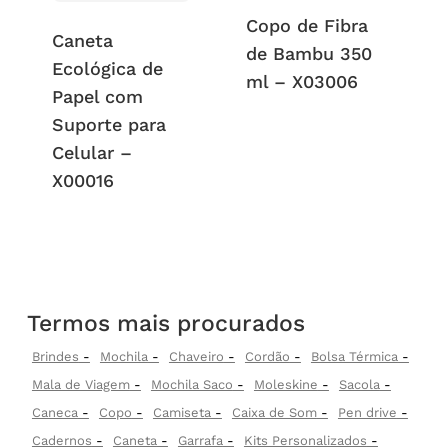
Copo de Fibra
Caneta
de Bambu 350
Ecológica de
ml – X03006
Papel com
Suporte para
Celular –
X00016
Termos mais procurados
Brindes
Mochila
Chaveiro
Cordão
Bolsa Térmica
Mala de Viagem
Mochila Saco
Moleskine
Sacola
Caneca
Copo
Camiseta
Caixa de Som
Pen drive
Cadernos
Caneta
Garrafa
Kits Personalizados