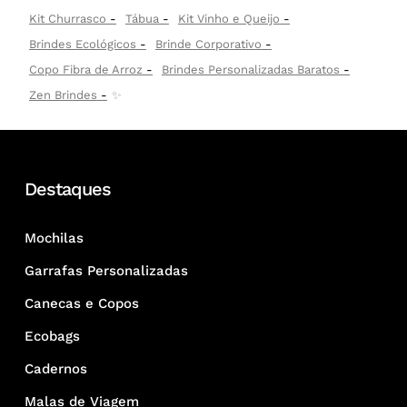
Kit Churrasco
Tábua
Kit Vinho e Queijo
Brindes Ecológicos
Brinde Corporativo
Copo Fibra de Arroz
Brindes Personalizadas Baratos
Zen Brindes
✨
Destaques
Mochilas
Garrafas Personalizadas
Canecas e Copos
Ecobags
Cadernos
Malas de Viagem