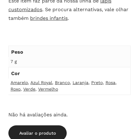
Este item faz parte da nossa linha de
lápis
customizados
. Se procura alternativas, vale olhar
também
brindes infantis
.
Peso
7 g
Cor
Amarelo
,
Azul Royal
,
Branco
,
Laranja
,
Preto
,
Rosa
,
Roxo
,
Verde
,
Vermelho
Não há avaliações ainda.
Avaliar o produto