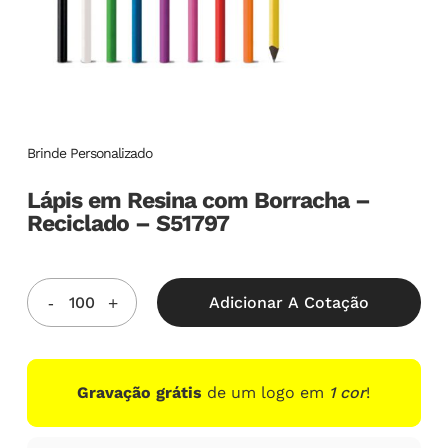
Brinde Personalizado
Lápis em Resina com Borracha –
Reciclado – S51797
Adicionar A Cotação
Gravação grátis
de um logo em
1 cor
!