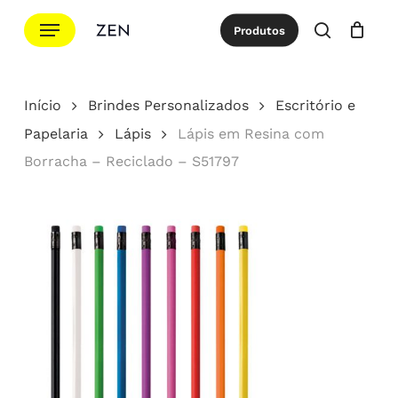
Ir
Menu
Produtos
para
procurar
Cotação
Close
Cart
o
conteúdo
Início
Brindes Personalizados
Escritório e
principal
Papelaria
Lápis
Lápis em Resina com
Borracha – Reciclado – S51797