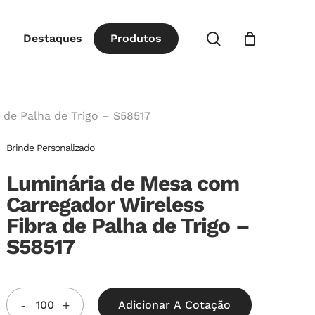
Close
procurar
Destaques
P
r
o
d
u
t
o
s
Cart
 de Palha de Trigo – S58517
Brinde Personalizado
Luminária de Mesa com
Carregador Wireless
Fibra de Palha de Trigo –
S58517
Adicionar A Cotação