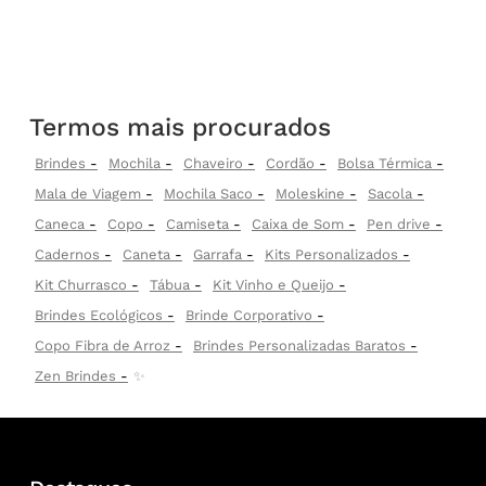
Termos mais procurados
Brindes
Mochila
Chaveiro
Cordão
Bolsa Térmica
Mala de Viagem
Mochila Saco
Moleskine
Sacola
Caneca
Copo
Camiseta
Caixa de Som
Pen drive
Cadernos
Caneta
Garrafa
Kits Personalizados
Kit Churrasco
Tábua
Kit Vinho e Queijo
Brindes Ecológicos
Brinde Corporativo
Copo Fibra de Arroz
Brindes Personalizadas Baratos
Zen Brindes
✨