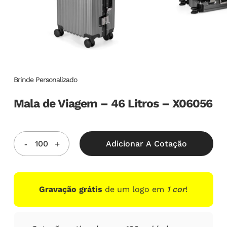
Brinde Personalizado
Mala de Viagem – 46 Litros – X06056
Adicionar A Cotação
Gravação grátis
de um logo em
1 cor
!