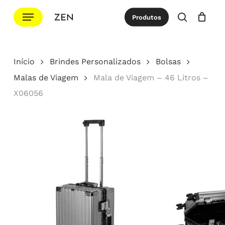
Ir
Menu
Produtos
para
procurar
Cotação
Close
Cart
o
conteúdo
Início
Brindes Personalizados
Bolsas
principal
Malas de Viagem
Mala de Viagem – 46 Litros –
X06056