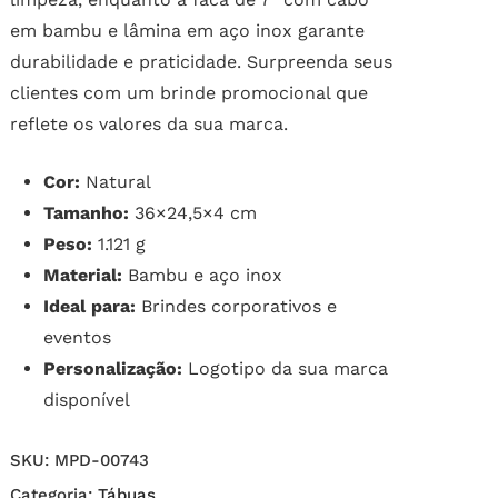
em bambu e lâmina em aço inox garante
durabilidade e praticidade. Surpreenda seus
clientes com um brinde promocional que
reflete os valores da sua marca.
Cor:
Natural
Tamanho:
36×24,5×4 cm
Peso:
1.121 g
Material:
Bambu e aço inox
Ideal para:
Brindes corporativos e
eventos
Personalização:
Logotipo da sua marca
disponível
SKU:
MPD-00743
Categoria:
Tábuas