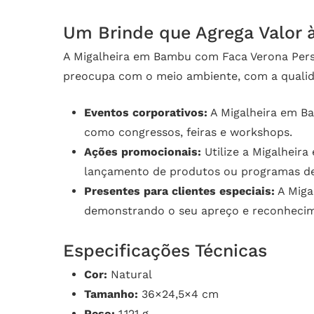
Um Brinde que Agrega Valor 
A Migalheira em Bambu com Faca Verona Pers
preocupa com o meio ambiente, com a qualidad
Eventos corporativos:
A Migalheira em Ba
como congressos, feiras e workshops.
Ações promocionais:
Utilize a Migalhei
lançamento de produtos ou programas de 
Presentes para clientes especiais:
A Miga
demonstrando o seu apreço e reconheci
Especificações Técnicas
Cor:
Natural
Tamanho:
36×24,5×4 cm
Peso:
1.121 g