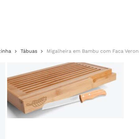
Cotação
zinha
Tábuas
Migalheira em Bambu com Faca Veron
echar.