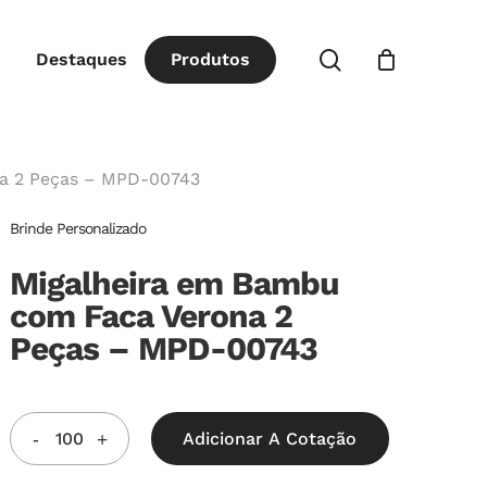
Close
procurar
Destaques
P
r
o
d
u
t
o
s
Cart
a 2 Peças – MPD-00743
Brinde Personalizado
Migalheira em Bambu
com Faca Verona 2
Peças – MPD-00743
Adicionar A Cotação