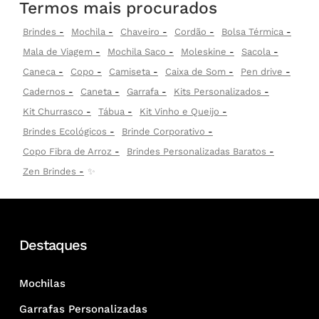
Termos mais procurados
Brindes
Mochila
Chaveiro
Cordão
Bolsa Térmica
Mala de Viagem
Mochila Saco
Moleskine
Sacola
Caneca
Copo
Camiseta
Caixa de Som
Pen drive
Cadernos
Caneta
Garrafa
Kits Personalizados
Kit Churrasco
Tábua
Kit Vinho e Queijo
Brindes Ecológicos
Brinde Corporativo
Copo Fibra de Arroz
Brindes Personalizadas Baratos
Zen Brindes
✨
Destaques
Mochilas
Garrafas Personalizadas