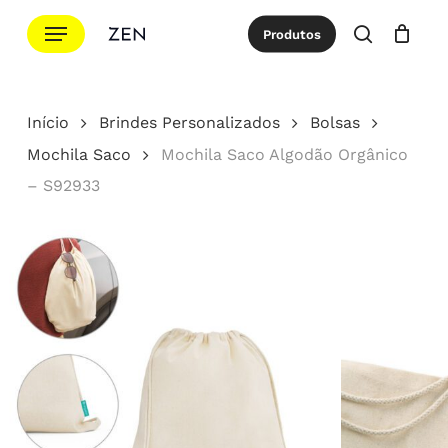
Ir
Menu
Produtos
para
procurar
Cotação
Close
Cart
o
conteúdo
Início
Brindes Personalizados
Bolsas
principal
Mochila Saco
Mochila Saco Algodão Orgânico
– S92933