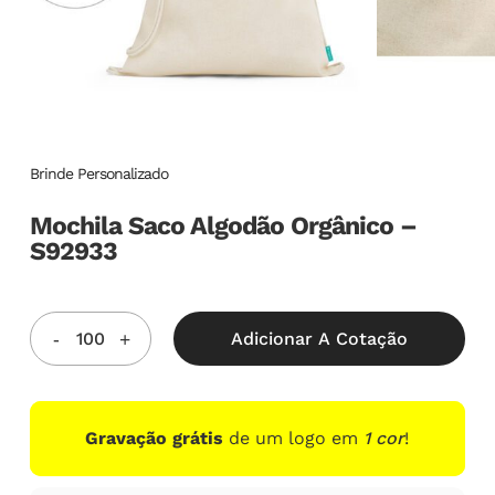
Brinde Personalizado
Mochila Saco Algodão Orgânico –
S92933
Adicionar A Cotação
Gravação grátis
de um logo em
1 cor
!