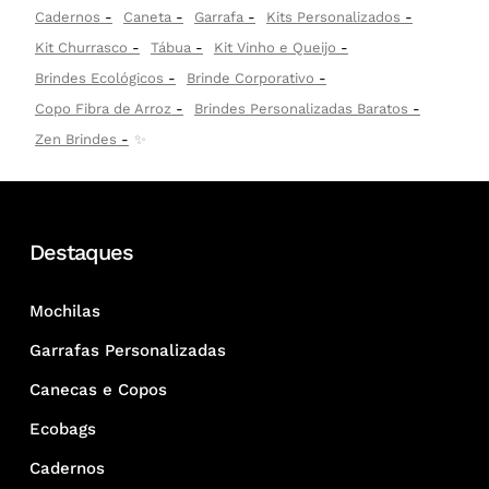
Cadernos
Caneta
Garrafa
Kits Personalizados
Kit Churrasco
Tábua
Kit Vinho e Queijo
Brindes Ecológicos
Brinde Corporativo
Copo Fibra de Arroz
Brindes Personalizadas Baratos
Zen Brindes
✨
Destaques
Mochilas
Garrafas Personalizadas
Canecas e Copos
Ecobags
Cadernos