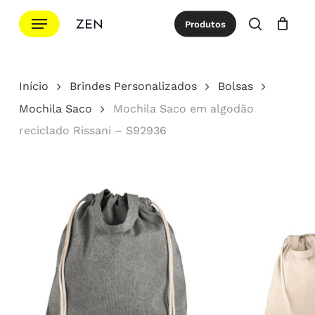
Ir
Menu
Produtos
para
procurar
Cotação
Close
Cart
o
conteúdo
Início
Brindes Personalizados
Bolsas
principal
Mochila Saco
Mochila Saco em algodão
reciclado Rissani – S92936