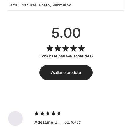
Azul
,
Natural
,
Preto
,
Vermelho
5.00
Com base nas avaliações de 6
Avaliação
de
5.00
5
Avaliar o produto
Avaliação
Adelaine Z.
–
02/10/23
5
de 5