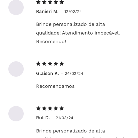
Avaliação
Ranieri M.
–
12/02/24
5
de 5
Brinde personalizado de alta
qualidade! Atendimento impecável.
Recomendo!
Avaliação
Glaison K.
–
24/02/24
5
de 5
Recomendamos
Avaliação
Rut D.
–
21/03/24
5
de 5
Brinde personalizado de alta