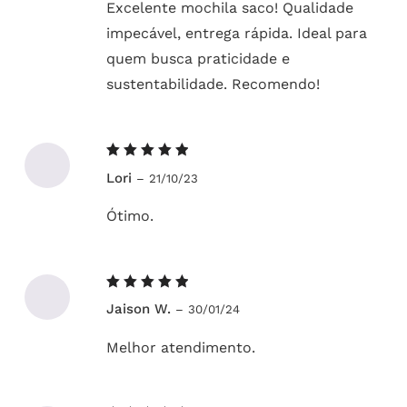
Excelente mochila saco! Qualidade
impecável, entrega rápida. Ideal para
quem busca praticidade e
sustentabilidade. Recomendo!
Avaliação
Lori
–
21/10/23
5
de 5
Ótimo.
Avaliação
Jaison W.
–
30/01/24
5
de 5
Melhor atendimento.