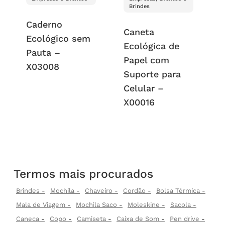
Brindes
Caderno
Caneta
Ecológico sem
Ecológica de
Pauta –
Papel com
X03008
Suporte para
Celular –
X00016
Termos mais procurados
Brindes
Mochila
Chaveiro
Cordão
Bolsa Térmica
Mala de Viagem
Mochila Saco
Moleskine
Sacola
Caneca
Copo
Camiseta
Caixa de Som
Pen drive