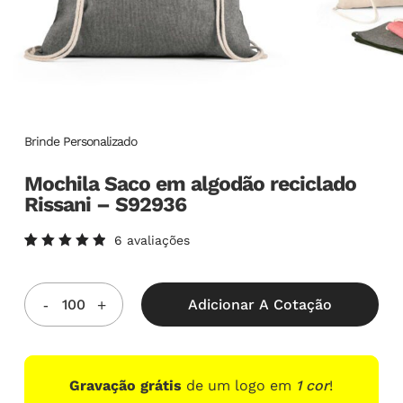
Brinde Personalizado
Mochila Saco em algodão reciclado
Rissani – S92936
6
avaliações
Avaliado
6
como
5.00
de
5, com
Adicionar A Cotação
baseado
em
avaliações
de
clientes
Gravação grátis
de um logo em
1 cor
!