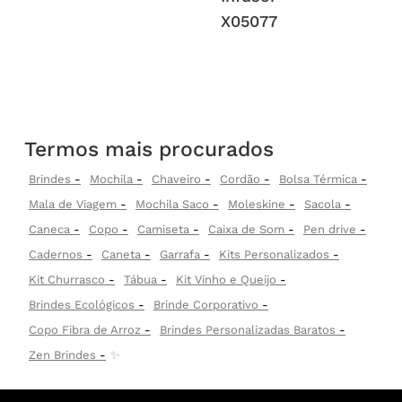
X05077
Termos mais procurados
Brindes
Mochila
Chaveiro
Cordão
Bolsa Térmica
Mala de Viagem
Mochila Saco
Moleskine
Sacola
Caneca
Copo
Camiseta
Caixa de Som
Pen drive
Cadernos
Caneta
Garrafa
Kits Personalizados
Kit Churrasco
Tábua
Kit Vinho e Queijo
Brindes Ecológicos
Brinde Corporativo
Copo Fibra de Arroz
Brindes Personalizadas Baratos
Zen Brindes
✨