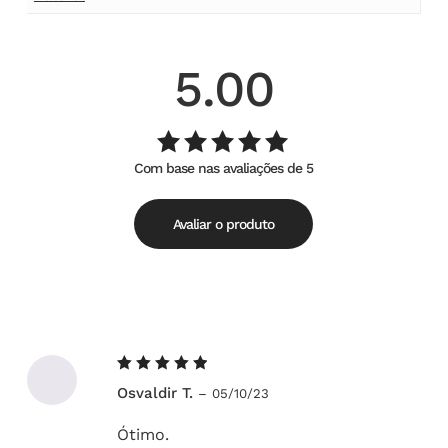
5.00
Com base nas avaliações de 5
Avaliação
de
5.00
5
Avaliar o produto
Avaliação
Osvaldir T.
–
05/10/23
5
de 5
Ótimo.