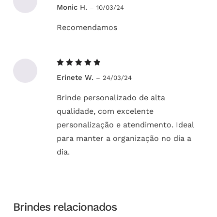
Avaliação
Monic H.
–
10/03/24
5
de 5
Recomendamos
Avaliação
Erinete W.
–
24/03/24
5
de 5
Brinde personalizado de alta
qualidade, com excelente
personalização e atendimento. Ideal
para manter a organização no dia a
dia.
Brindes relacionados