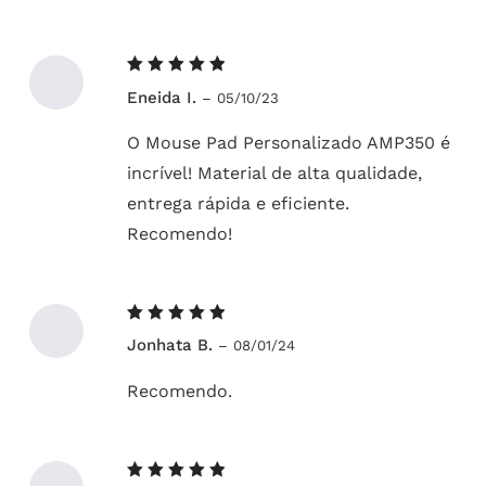
Avaliação
Eneida I.
–
05/10/23
5
de 5
O Mouse Pad Personalizado AMP350 é
incrível! Material de alta qualidade,
entrega rápida e eficiente.
Recomendo!
Avaliação
Jonhata B.
–
08/01/24
5
de 5
Recomendo.