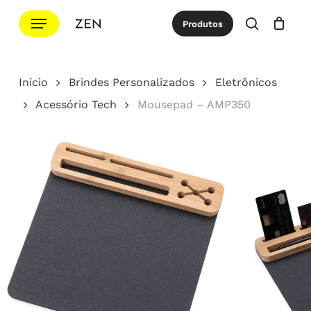
Ir
Menu
Produtos
para
procurar
Cotação
Close
Cart
o
conteúdo
Início
Brindes Personalizados
Eletrônicos
principal
Acessório Tech
Mousepad – AMP350