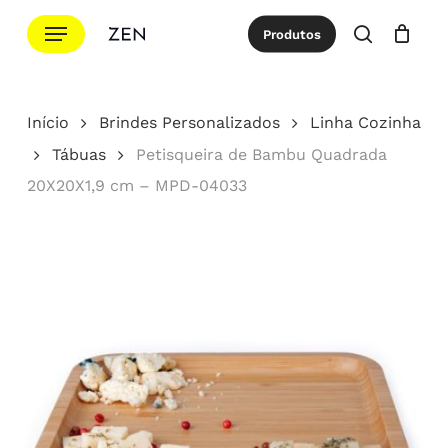
Ir
Menu
Produtos
para
procurar
Cotação
Close
Cart
o
conteúdo
Início
Brindes Personalizados
Linha Cozinha
principal
Tábuas
Petisqueira de Bambu Quadrada
20X20X1,9 cm – MPD-04033