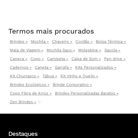
Termos mais procurados
Brindes
Mochila
Chaveiro
Cordão
Bolsa Térmica
Mala de Viagem
Mochila Saco
Moleskine
Sacola
Caneca
Copo
Camiseta
Caixa de Som
Pen drive
Cadernos
Caneta
Garrafa
Kits Personalizados
Kit Churrasco
Tábua
Kit Vinho e Queijo
Brindes Ecológicos
Brinde Corporativo
Copo Fibra de Arroz
Brindes Personalizadas Baratos
Zen Brindes
✨
Destaques