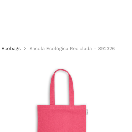
Cotação
Ecobags
Sacola Ecológica Reciclada – S92326
echar.