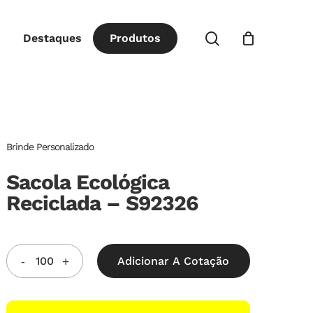
Close
procurar
Destaques
P
r
o
d
u
t
o
s
Cart
Brinde Personalizado
Sacola Ecológica
Reciclada – S92326
Adicionar A Cotação