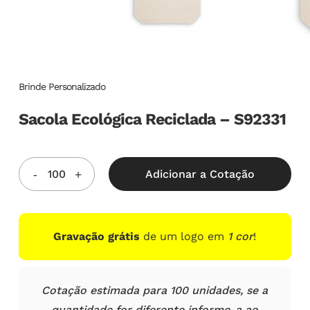
Brinde Personalizado
Sacola Ecológica Reciclada – S92331
Adicionar a Cotação
Gravação grátis
de um logo em
1 cor
!
Cotação estimada para 100 unidades, se a
quantidade for diferente informe-a ao