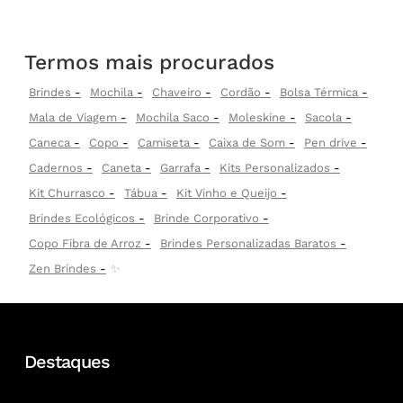
Termos mais procurados
Brindes
Mochila
Chaveiro
Cordão
Bolsa Térmica
Mala de Viagem
Mochila Saco
Moleskine
Sacola
Caneca
Copo
Camiseta
Caixa de Som
Pen drive
Cadernos
Caneta
Garrafa
Kits Personalizados
Kit Churrasco
Tábua
Kit Vinho e Queijo
Brindes Ecológicos
Brinde Corporativo
Copo Fibra de Arroz
Brindes Personalizadas Baratos
Zen Brindes
✨
Destaques