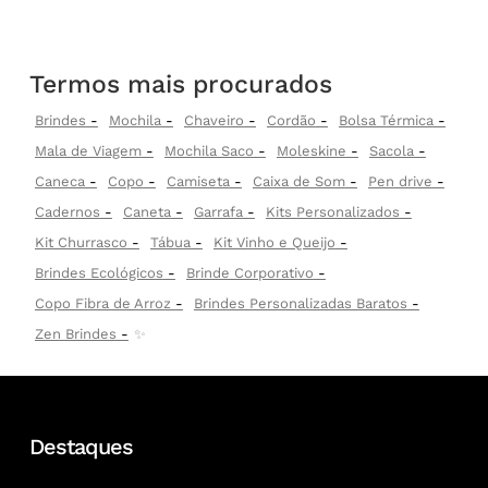
Termos mais procurados
Brindes
Mochila
Chaveiro
Cordão
Bolsa Térmica
Mala de Viagem
Mochila Saco
Moleskine
Sacola
Caneca
Copo
Camiseta
Caixa de Som
Pen drive
Cadernos
Caneta
Garrafa
Kits Personalizados
Kit Churrasco
Tábua
Kit Vinho e Queijo
Brindes Ecológicos
Brinde Corporativo
Copo Fibra de Arroz
Brindes Personalizadas Baratos
Zen Brindes
✨
Destaques