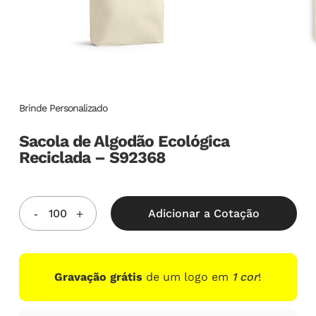
Brinde Personalizado
Sacola de Algodão Ecológica
Reciclada – S92368
Adicionar a Cotação
Gravação grátis
de um logo em
1 cor
!