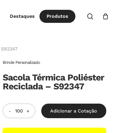
Close
procurar
Destaques
P
r
o
d
u
t
o
s
Cart
– S92347
Brinde Personalizado
Sacola Térmica Poliéster
Reciclada – S92347
Adicionar a Cotação