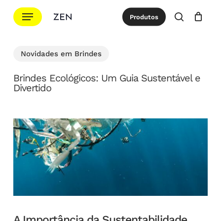
Ir
Menu
Produtos
para
procurar
Cotação
Close
Cart
o
conteúdo
Novidades em Brindes
principal
Brindes Ecológicos: Um Guia Sustentável e
Divertido
A Importância da Sustentabilidade