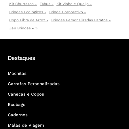
Kit Churrasco
Tábua
Kit Vinho e Queijo
Brindes Ecológicos
Brinde Corporativo
Copo Fibra de Arroz
Brindes Personalizadas Baratos
Zen Brindes
✨
Destaques
Mochilas
Garrafas Personalizadas
Canecas e Copos
Ecobags
Cadernos
Malas de Viagem