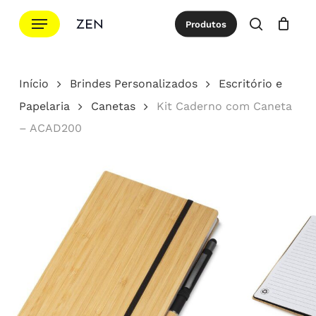
Ir
Menu
Produtos
para
procurar
Cotação
Close
Cart
o
conteúdo
Início
Brindes Personalizados
Escritório e
principal
Papelaria
Canetas
Kit Caderno com Caneta
– ACAD200