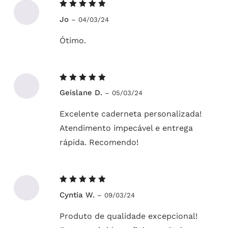
Avaliação
Jo
–
04/03/24
5
de 5
Ótimo.
Avaliação
Geislane D.
–
05/03/24
5
de 5
Excelente caderneta personalizada!
Atendimento impecável e entrega
rápida. Recomendo!
Avaliação
Cyntia W.
–
09/03/24
5
de 5
Produto de qualidade excepcional!