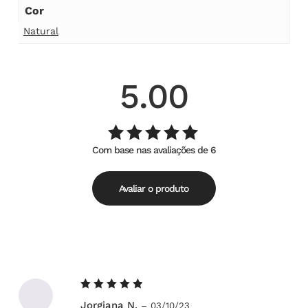
Cor
Natural
5.00
Com base nas avaliações de 6
Avaliação
de
5.00
5
Avaliar o produto
Avaliação
Jorgiana N.
–
03/10/23
de 5