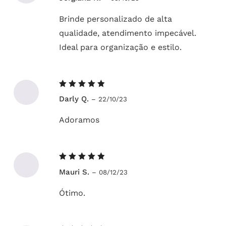
5
Brinde personalizado de alta
qualidade, atendimento impecável.
Ideal para organização e estilo.
Avaliação
Darly Q.
–
22/10/23
5
de 5
Adoramos
Avaliação
Mauri S.
–
08/12/23
5
de 5
Ótimo.