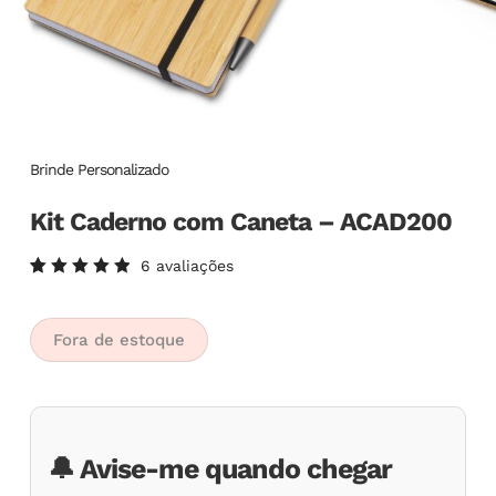
Brinde Personalizado
Kit Caderno com Caneta – ACAD200
6
avaliações
Avaliado
6
como
5.00
de
5, com
Fora de estoque
baseado
em
avaliações
de
clientes
🔔 Avise-me quando chegar