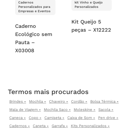
Cadernos
kit Vinho e Queijo
Personalizados para
Personalizados
Empresas e Eventos
Kit Queijo 5
Caderno
peças – X12222
Ecológico sem
Pauta –
X03008
Termos mais procurados
Brindes
Mochila
Chaveiro
Cordão
Bolsa Térmica
Mala de Viagem
Mochila Saco
Moleskine
Sacola
Caneca
Copo
Camiseta
Caixa de Som
Pen drive
Cadernos
Caneta
Garrafa
Kits Personalizados