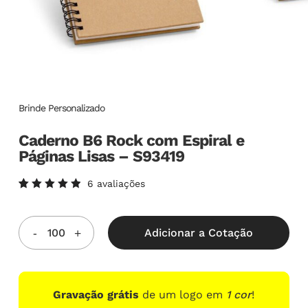
Brinde Personalizado
Caderno B6 Rock com Espiral e
Páginas Lisas – S93419
6
avaliações
Avaliado
6
como
5.00
de
5, com
Adicionar a Cotação
baseado
em
avaliações
de
clientes
Gravação grátis
de um logo em
1 cor
!