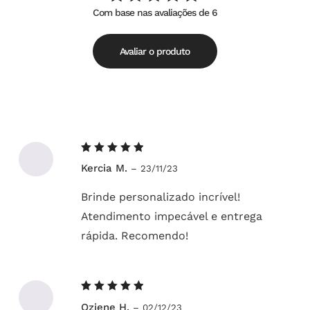
Com base nas avaliações de 6
Avaliação
de
5.00
5
Avaliar o produto
Avaliação
Kercia M.
–
23/11/23
5
de 5
Brinde personalizado incrível!
Atendimento impecável e entrega
rápida. Recomendo!
Avaliação
Oziene H.
–
02/12/23
de 5