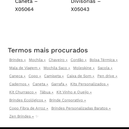
Caneta –
Divisórias –
X05064
X05043
Termos mais procurados
Brindes
Mochila
Chaveiro
Cordão
Bolsa Térmica
Mala de Viagem
Mochila Saco
Moleskine
Sacola
Caneca
Copo
Camiseta
Caixa de Som
Pen drive
Cadernos
Caneta
Garrafa
Kits Personalizados
Kit Churrasco
Tábua
Kit Vinho e Queijo
Brindes Ecológicos
Brinde Corporativo
Copo Fibra de Arroz
Brindes Personalizadas Baratos
Zen Brindes
✨