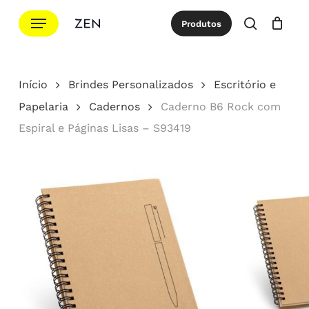
Ir
Menu
Produtos
para
procurar
Cotação
Close
Cart
o
conteúdo
Início
Brindes Personalizados
Escritório e
principal
Papelaria
Cadernos
Caderno B6 Rock com
Espiral e Páginas Lisas – S93419