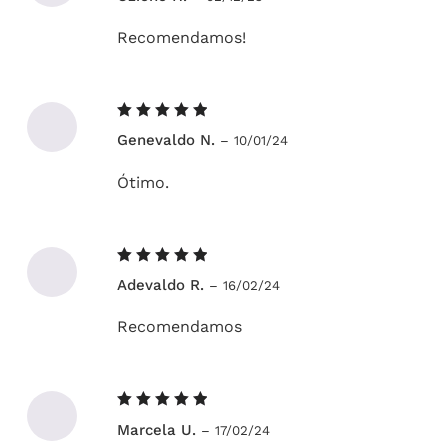
5
Recomendamos!
Avaliação
Genevaldo N.
–
10/01/24
5
de 5
Ótimo.
Avaliação
Adevaldo R.
–
16/02/24
5
de 5
Recomendamos
Avaliação
Marcela U.
–
17/02/24
5
de 5